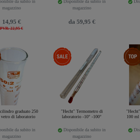
onibile da subito in
Disponibile da subito in
Disp
magazzino
magazzino
14,95 €
da 59,95 €
PVR: 22,95 €
emplate.storeSpecialTop
-5%
Ceres::T
cilindro graduato 250
"Hecht" Termometro di
"Hecht"
 vetro di laboratorio
laboratorio -10° -100°
100 ml 
onibile da subito in
Disponibile da subito in
Disp
magazzino
magazzino