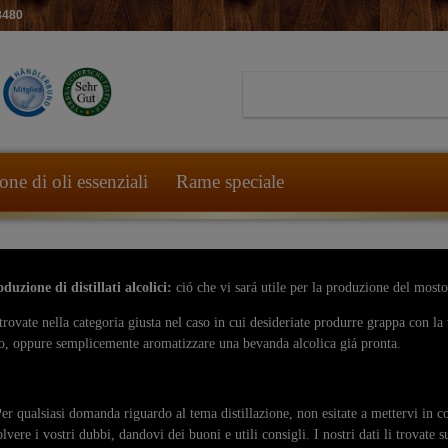
8480
ne di oli essenziali
Rame speciale
duzione di distillati alcolici:
ció che vi sará utile per la produzione del mosto,
trovate nella categoria giusta nel caso in cui desideriate produrre grappa con la 
o, oppure semplicemente aromatizzare una bevanda alcolica giá pronta.
 qualsiasi domanda riguardo al tema distillazione, non esitate a mettervi in co
olvere i vostri dubbi, dandovi dei buoni e utili consigli. I nostri dati li trovate s