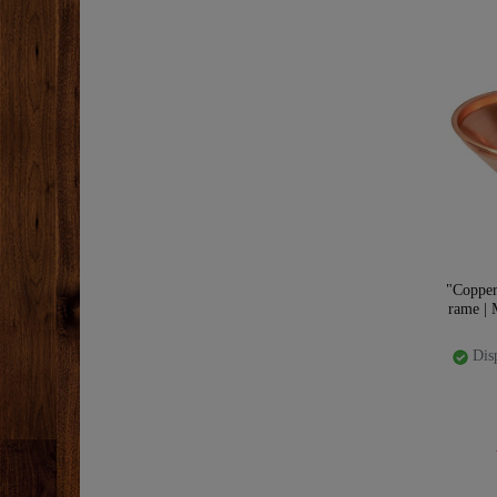
"Coppe
rame | 
Disp