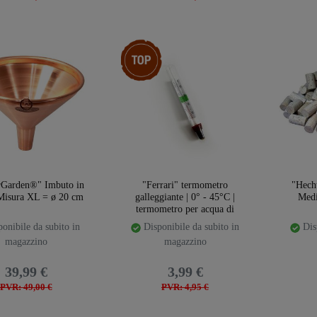
Ceres::Template.storeSpecialTop
rGarden®" Imbuto in
"Ferrari" termometro
"Hech
Misura XL = ø 20 cm
galleggiante | 0° - 45°C |
Medi
termometro per acqua di
raffreddamento
onibile da subito in
Disponibile da subito in
Disp
magazzino
magazzino
39,99 €
3,99 €
PVR: 49,00 €
PVR: 4,95 €