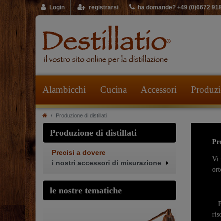
Login
registrarsi
ha domande? +49 (0)6672 91
Alambicchi
Cucina
Accessori
Produzio
Produzione di distillati
Produzione di distillati
Pro
Precisi a dovere
Vi 
i nostri accessori di misurazione
ort
le nostre tematiche
Per
ris