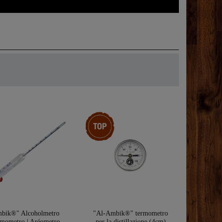
Ceres::Template.storeSpecialTop
bik®" Alcoholmetro
"Al-Ambik®" termometro
rmometro | Aréometro
per la distillazione (4cm)