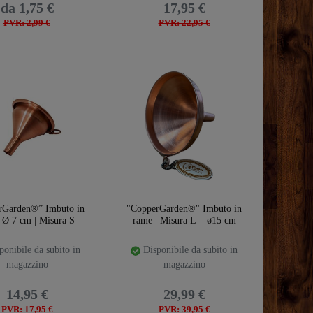
da 1,75 €
17,95 €
PVR: 2,99 €
PVR: 22,95 €
rGarden®” Imbuto in
"CopperGarden®" Imbuto in
 Ø 7 cm | Misura S
rame | Misura L = ø15 cm
onibile da subito in
Disponibile da subito in
magazzino
magazzino
14,95 €
29,99 €
PVR: 17,95 €
PVR: 39,95 €