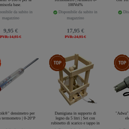
miscela base.
100Vol%
onibile da subito in
Disponibile da subito in
Disp
magazzino
magazzino
9,95 €
17,95 €
PVR: 14,95 €
PVR: 24,95 €
Ceres::Template.storeSpecialTop
Ceres::T
ik®" densimetro per
Damigiana in supporto di
"Adwa" 
n termometro | 0-20°P
legno da 5 litri | Set con
el
rubinetto di scarico e tappo in
sughero