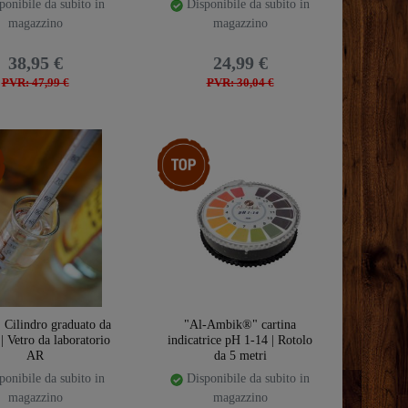
onibile da subito in
Disponibile da subito in
magazzino
magazzino
38,95 €
24,99 €
PVR: 47,99 €
PVR: 30,04 €
emplate.storeSpecialTop
Ceres::Template.storeSpecialTop
 Cilindro graduato da
"Al-Ambik®" cartina
| Vetro da laboratorio
indicatrice pH 1-14 | Rotolo
AR
da 5 metri
onibile da subito in
Disponibile da subito in
magazzino
magazzino