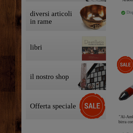
diversi articoli
Disp
in rame
libri
-35%
il nostro shop
Offerta speciale
"Al-Amb
birra co