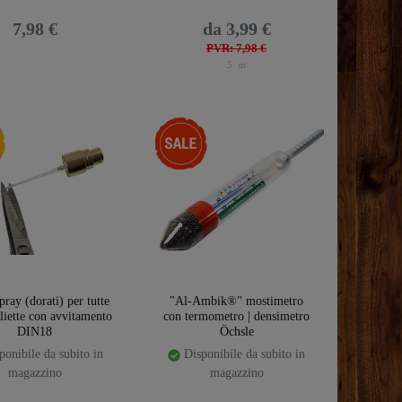
7,98 €
da 3,99 €
PVR: 7,98 €
5
m
emplate.storeSpecialNew
-22%
ray (dorati) per tutte
"Al-Ambik®" mostimetro
gliette con avvitamento
con termometro | densimetro
DIN18
Öchsle
onibile da subito in
Disponibile da subito in
magazzino
magazzino