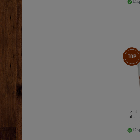
Disp
Ceres::T
"Hecht" 
ml - in
Disp