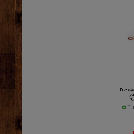
Provetta
pe
"C
Disp