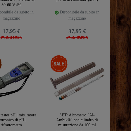
30-60 Vol%
onibile da subito in
Disponibile da subito in
magazzino
magazzino
17,95 €
37,95 €
PVR: 24,95 €
PVR: 49,95 €
emplate.storeSpecialTop
-17%
tester pH | misuratore
SET: Alcometro "Al-
ettronico di pH |
Ambik®" con cilindro di
rifrattometro
misurazione da 100 ml
"Hecht" | Vetro da laboratorio