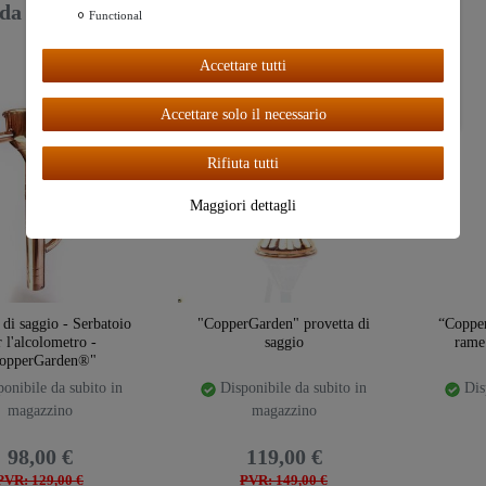
da 0,15 €
8,90 €
Functional
Ceres::Te
PVR: 8,99 €
mplate.coo
Accettare tutti
kieBarAcc
eptAll
Accettare solo il necessario
Rifiuta tutti
Maggiori dettagli
 di saggio - Serbatoio
"CopperGarden" provetta di
“Coppe
r l'alcolometro -
saggio
rame
opperGarden®"
onibile da subito in
Disponibile da subito in
Disp
magazzino
magazzino
98,00 €
119,00 €
PVR: 129,00 €
PVR: 149,00 €