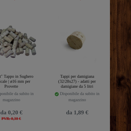
t" Tappo in Sughero
Tappi per damigiana
cale | ø16 mm per
(32/28x27) - adatti per
Provette
damigiane da 5 litri
onibile da subito in
Disponibile da subito in
magazzino
magazzino
da 0,20 €
da 1,89 €
PVR: 0,30 €