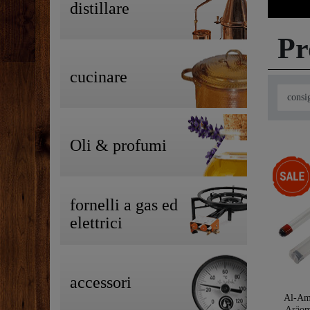
distillare
Pr
cucinare
Oli & profumi
-33%
fornelli a gas ed
elettrici
accessori
Al-Am
Aräom