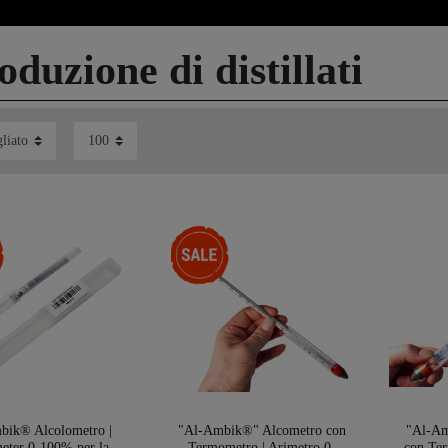
oduzione di distillati
-28%
bik® Alcolometro |
"Al-Ambik®" Alcometro con
"Al-Am
eter 0-100% per la
Termometro | Arimetro 0-
con Te