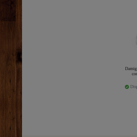
Damigia
con
Disp