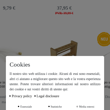
9,79 €
37,95 €
PVR: 39,99 €
Ceres::T
Cookies
Il nostro sito web utilizza i cookie. Alcuni di essi sono essenziali,
altri ci aiutano a migliorare questo sito web e la vostra esperienza
e in vetro con bordo
Supporto in legno per 6
Tappo sp
utente. Potete trovare ulteriori informazioni sul nostro utilizzo
Ceres::Template.cookieBarHintText
160 x 16 mm
provette
le botti
dei cookie e sui vostri diritti di utente qui:
Privacy policy
Legal disclosure
onibile da subito in
Disponibile da subito in
Disp
Ceres::Template.cookieB
magazzino
magazzino
arMoreSettings
Essenziale
Statistiche
Media esterni