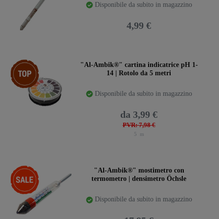
Disponibile da subito in magazzino
4,99 €
Ceres::Template.storeSpecialTop
"Al-Ambik®" cartina indicatrice pH 1-
14 | Rotolo da 5 metri
Disponibile da subito in magazzino
da 3,99 €
PVR: 7,98 €
5
m
-22%
"Al-Ambik®" mostimetro con
termometro | densimetro Öchsle
Disponibile da subito in magazzino