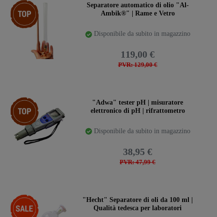
Ceres::Template.storeSpecialTop
Separatore automatico di olio "Al-
Ambik®" | Rame e Vetro
Disponibile da subito in magazzino
119,00 €
PVR: 129,00 €
Ceres::Template.storeSpecialTop
"Adwa" tester pH | misuratore
elettronico di pH | rifrattometro
Disponibile da subito in magazzino
38,95 €
PVR: 47,99 €
-15%
"Hecht" Separatore di oli da 100 ml |
Qualità tedesca per laboratori