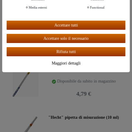
Ceres::Template.cookieBarMoreSettings
Media esterni
Functional
Ceres::Template.storeSpecialTop
"Hecht" Pipetta di sicurezza da 10 ml |
Qualità da laboratorio tedesca
Ceres::Template.cookieBarAcceptAll
Accettare tutti
Disponibile da subito in magazzino
Accettare solo il necessario
27,95 €
Rifiuta tutti
Maggiori dettagli
"Hecht" pipetta 1 ml
Disponibile da subito in magazzino
4,79 €
"Hecht" pipetta di misurazione (10 ml)