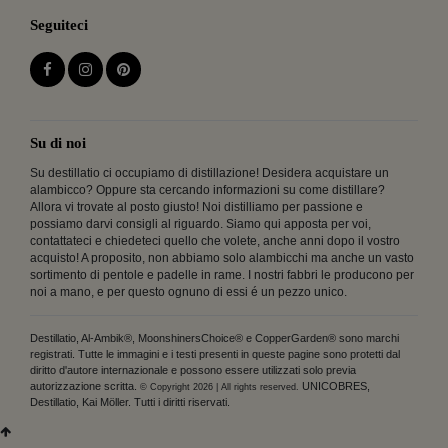
Seguiteci
Su di noi
Su destillatio ci occupiamo di distillazione! Desidera acquistare un
alambicco? Oppure sta cercando informazioni su come distillare?
Allora vi trovate al posto giusto! Noi distilliamo per passione e
possiamo darvi consigli al riguardo. Siamo qui apposta per voi,
contattateci e chiedeteci quello che volete, anche anni dopo il vostro
acquisto! A proposito, non abbiamo solo alambicchi ma anche un vasto
sortimento di pentole e padelle in rame. I nostri fabbri le producono per
noi a mano, e per questo ognuno di essi é un pezzo unico.
Destillatio, Al-Ambik®, MoonshinersChoice® e CopperGarden® sono marchi
registrati. Tutte le immagini e i testi presenti in queste pagine sono protetti dal
diritto d'autore internazionale e possono essere utilizzati solo previa
autorizzazione scritta.
UNICOBRES,
© Copyright 2026 | All rights reserved.
Destillatio, Kai Möller. Tutti i diritti riservati.