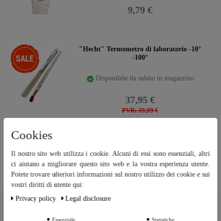
9,79 €
-5%
"Hecht" Termometro di laboratorio -10°
-100°
Disponibile da subito in magazzino
37,95 €
PVR: 39,99 €
Cookies
Ceres::Template.storeSpecialTop
"Hecht" Cilindro graduato da 100 ml |
Il nostro sito web utilizza i cookie. Alcuni di essi sono essenziali, altri
Vetro da laboratorio AR
ci aiutano a migliorare questo sito web e la vostra esperienza utente.
Potete trovare ulteriori informazioni sul nostro utilizzo dei cookie e sui
Disponibile da subito in magazzino
vostri diritti di utente qui:
7,98 €
Privacy policy
Legal disclosure
Ceres::Template.cookieBarHintText
Essenziale
Statistiche