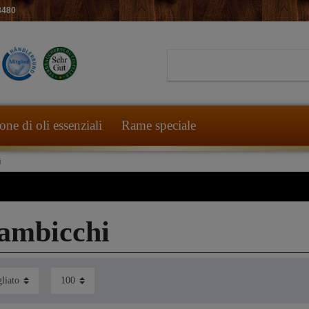
8480
ne di oli essenziali
Rame speciale
i
ambicchi