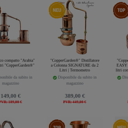
emplate.storeSpecialTop
Ceres::Template.storeSpecialNew
Ceres::T
co compatto "Arabia"
"CopperGarden®" Distillatore
"Coppe
litri "CopperGarden®"
a Colonna SIGNATURE da 2
EASY
Litri | Termometro
litri c
onibile da subito in
Disponibile da subito in
Disp
magazzino
magazzino
149,00 €
389,00 €
PVR: 189,00 €
PVR: 449,00 €
emplate.storeSpecialTop
Ceres::Template.storeSpecialTop
Ceres::T