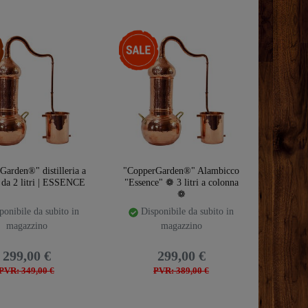
emplate.storeSpecialTop
-23%
arden®" distilleria a
"CopperGarden®" Alambicco
 da 2 litri | ESSENCE
"Essence" ❁ 3 litri a colonna
❁
onibile da subito in
Disponibile da subito in
magazzino
magazzino
299,00 €
299,00 €
PVR: 349,00 €
PVR: 389,00 €