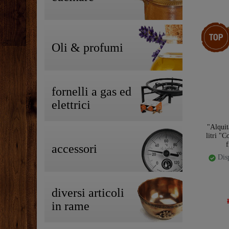
Ceres::T
Oli & profumi
fornelli a gas ed
elettrici
"Alquit
litri "
f
accessori
Disp
diversi articoli
in rame