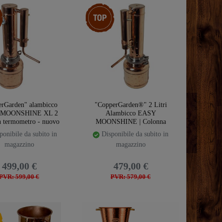
emplate.storeSpecialTop
Ceres::Template.storeSpecialTop
rGarden" alambicco
"CopperGarden®" 2 Litri
 MOONSHINE XL 2
Alambicco EASY
on termometro - nuovo
MOONSHINE | Colonna
modello 2020
Aroma XL
onibile da subito in
Disponibile da subito in
magazzino
magazzino
499,00 €
479,00 €
PVR: 599,00 €
PVR: 579,00 €
emplate.storeSpecialNew