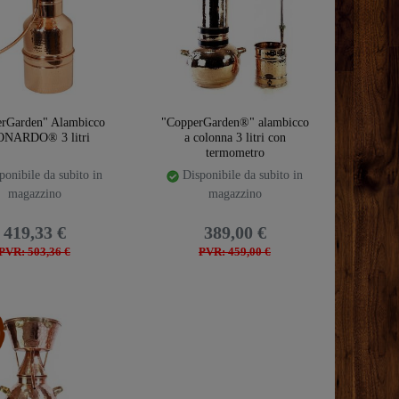
rGarden" Alambicco
"CopperGarden®" alambicco
NARDO® 3 litri
a colonna 3 litri con
termometro
onibile da subito in
Disponibile da subito in
magazzino
magazzino
419,33 €
389,00 €
PVR: 503,36 €
PVR: 459,00 €
emplate.storeSpecialTop