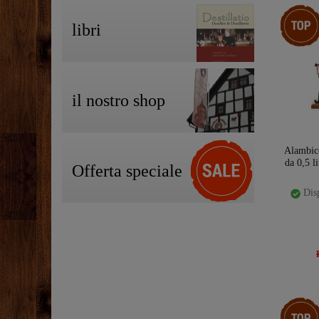
Ceres::T
libri
il nostro shop
Alambic
da 0,5 
Offerta speciale
Disp
Ceres::T