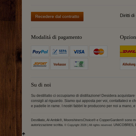
Diritti d
Recedere dal contratto
Modalitá di pagamento
Opzioni
Su di noi
Su destillatio ci occupiamo di distillazione! Desidera acquistar
consigli al riguardo. Siamo qui apposta per voi, contattateci e 
e padelle in rame. I nostri fabbri le producono per noi a mano, 
Destillatio, Al-Ambik®, MoonshinersChoice® e CopperGarden® sono marchi re
autorizzazione scritta.
UNICOBRES, Destil
© Copyright 2026 | All rights reserved.