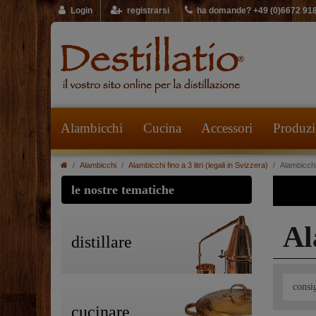
Login
registrarsi
ha domande? +49 (0)6672 91
Alambicchi
Cucina
Accessori
Produzio
Alambicchi
Alambicchi fino a 3 litri (legali in Svizzera)
Alambicch
le nostre tematiche
Al
distillare
cucinare