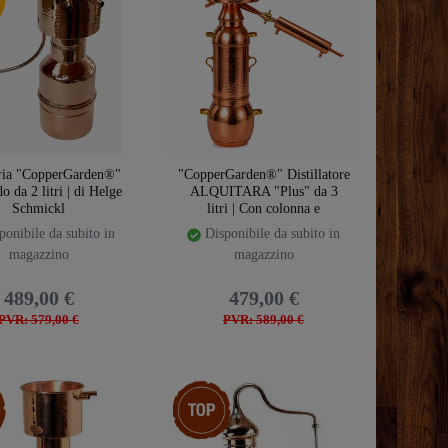
eria "CopperGarden®"
"CopperGarden®" Distillatore
 da 2 litri | di Helge
ALQUITARA "Plus" da 3
Schmickl
litri | Con colonna e
refrigeratore Liebig
onibile da subito in
Disponibile da subito in
magazzino
magazzino
489,00 €
479,00 €
PVR: 579,00 €
PVR: 589,00 €
emplate.storeSpecialTop
Ceres::Template.storeSpecialTop