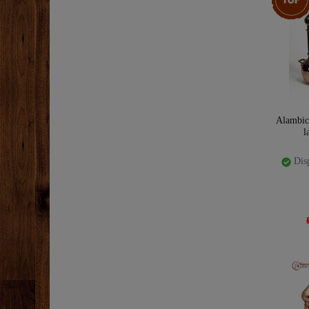
Alambicc
l
Disp