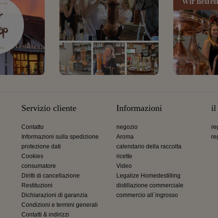
Servizio cliente
Informazioni
i
Contatto
negozio
re
Informazioni sulla spedizione
Aroma
re
protezione dati
calendario della raccolta
Cookies
ricette
consumatore
Video
Diritti di cancellazione
Legalize Homedestilling
Restituzioni
distillazione commerciale
Dichiarazioni di garanzia
commercio all´ingrosso
Condizioni e termini generali
Contatti & indirizzi