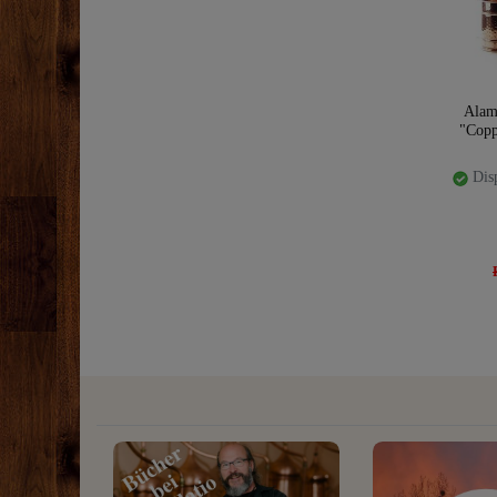
Alam
"Copp
Disp