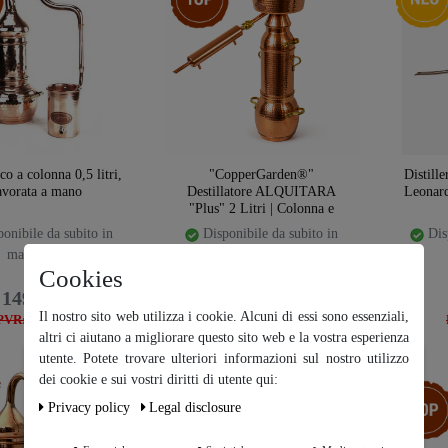
o a colonna 0,5 litri,
"CopperGarden®"
Distill
avorata a mano
Destillatore ALQUITARA
Leonardo
"Plus" 2 Litri | Colonna e
Liebigkoeler
onibile da subito in
Disponibile da subito in
Disp
magazzino
magazzino
Cookies
149,00 €
449,00 €
Il nostro sito web utilizza i cookie. Alcuni di essi sono essenziali,
PVR: 179,00 €
PVR: 499,00 €
altri ci aiutano a migliorare questo sito web e la vostra esperienza
utente. Potete trovare ulteriori informazioni sul nostro utilizzo
Ceres::Template.cookieBarHintText
dei cookie e sui vostri diritti di utente qui:
Ceres::T
Privacy policy
Legal disclosure
Ceres::Template.cookieB
arMoreSettings