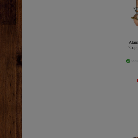
Alam
"Copp
cons