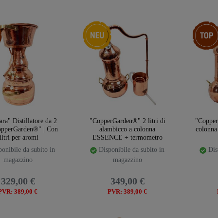
emplate.storeSpecialTop
Ceres::Template.storeSpecialNew
Ceres::T
ara" Distillatore da 2
"CopperGarden®" 2 litri di
"CopperG
CopperGarden®" | Con
alambicco a colonna
colonna
iltri per aromi
ESSENCE + termometro
onibile da subito in
Disponibile da subito in
Disp
magazzino
magazzino
329,00 €
349,00 €
PVR: 389,00 €
PVR: 389,00 €