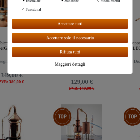
Essenziale
Statistiche
Media esterni
Functional
Ceres::Te
mplate.coo
Accettare tutti
kieBarAcc
eptAll
Accettare solo il necessario
bicco con colonna
Alambicco in rame lavorato a
"Coppe
erGarden®" 2 litri
mano 0,5 litri
LEO
Rifiuta tutti
egna entro 7 giorni
Disponibile da subito in
Disp
Maggiori dettagli
magazzino
349,00 €
129,00 €
PVR: 389,00 €
PVR: 149,00 €
Ceres::Template.storeSpecialTop
Ceres::T