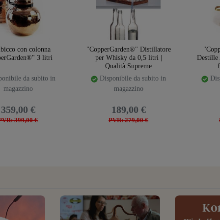
bicco con colonna
"CopperGarden®" Distillatore
"Copp
erGarden®" 3 litri
per Whisky da 0,5 litri |
Destill
Qualità Supreme
onibile da subito in
Disponibile da subito in
Disp
magazzino
magazzino
359,00 €
189,00 €
PVR: 399,00 €
PVR: 279,00 €