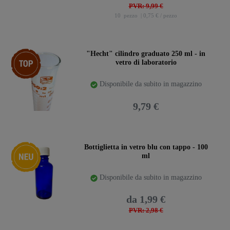
PVR: 9,99 €
10
pezzo
| 0,75 € / pezzo
Ceres::Template.storeSpecialTop
"Hecht" cilindro graduato 250 ml - in
vetro di laboratorio
Disponibile da subito in magazzino
9,79 €
Ceres::Template.storeSpecialNew
Bottiglietta in vetro blu con tappo - 100
ml
Disponibile da subito in magazzino
da 1,99 €
PVR: 2,98 €