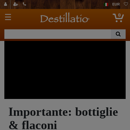
EUR
0
☰
Importante: bottiglie
& flaconi