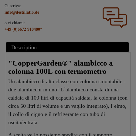
Ci scriva:
info@destillatio.de
o ci chiami:
+49 (0)6672 918480*
Description
"CopperGarden®" alambicco a
colonna 100L con termometro
Un alambicco di alta classe con colonna smontabile -
due alambicchi in uno! L´alambicco consta di una
caldaia di 100 litri di capacitá saldata, la colonna (con
circa 50 litri di volume e un vaglio integrato), l´elmo,
il collo di cigno e il refrigerante con tubo di
uscita/entrata.
A scelta ve lo possiamo spedire con il supporto