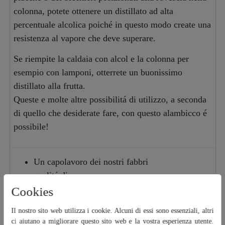
colonna, potete ottenere un distillato ad alta
percentuale alcolica poiché in questo modo create una
resistenza al vapore che deve superare.
Se riempite la caldaia con alcol e la colonna per
esempio con lamponi, otterrete un buonissimo
distillato alla frutta.
Queste e molte altre possibilitá di utilizzo, a seconda
di quello che desiderate fare, con questo alambicco é
possibile!
Un capolavoro dei nostri fabbri
qualitá di marca europea
caldaia con capacitá 100 litri con tubo di uscita
Cookies
laterale
Il nostro sito web utilizza i cookie. Alcuni di essi sono essenziali, altri
supporto per poter svuotare il contenuto della
ci aiutano a migliorare questo sito web e la vostra esperienza utente.