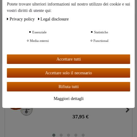
caldaia con maggior facilitá
Potete trovare ulteriori informazioni sul nostro utilizzo dei cookie e sui
avvitamenti in ottone
vostri diritti di utente qui:
Privacy policy
Legal disclosure
Ceres::Template.cookieBarHintText
Essenziale
Statistiche
Ceres::Template.cookieBarMoreSettings
Suggerimenti per il miglioramento o domande su
Media esterni
Functional
questo articolo
Ceres::Template.cookieBarAcceptAll
Accettare tutti
Adatto
Accettare solo il necessario
Artcoli simili
Rifiuta tutti
"Al-Ambik®" termometro per la
Ceres::Template.storeSpecialTop
Maggiori dettagli
distillazione (4cm)
37,95 €