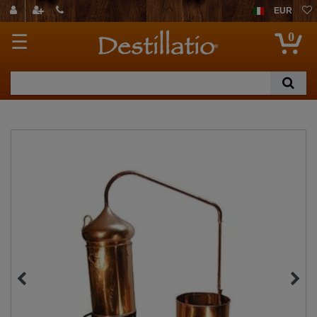
EUR
0
☰