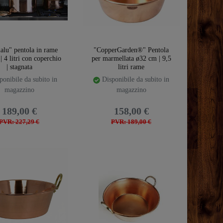
lu" pentola in rame
"CopperGarden®" Pentola
 4 litri con coperchio
per marmellata ø32 cm | 9,5
| stagnata
litri rame
onibile da subito in
Disponibile da subito in
magazzino
magazzino
189,00 €
158,00 €
PVR: 227,29 €
PVR: 189,00 €