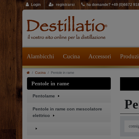
Login
registrarsi
ha domande? +49 (0)6672 91
Alambicchi
Cucina
Accessori
Produzio
Cucina
Pentole in rame
Pentole in rame
Pentolame
Pe
Pentole in rame con mescolatore
elettrico