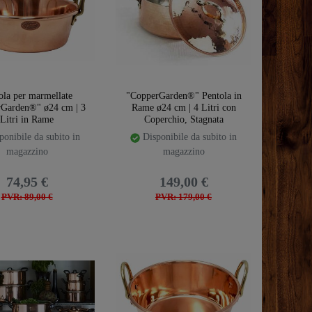
ola per marmellate
"CopperGarden®" Pentola in
Garden®" ø24 cm | 3
Rame ø24 cm | 4 Litri con
Litri in Rame
Coperchio, Stagnata
onibile da subito in
Disponibile da subito in
magazzino
magazzino
74,95 €
149,00 €
PVR: 89,00 €
PVR: 179,00 €