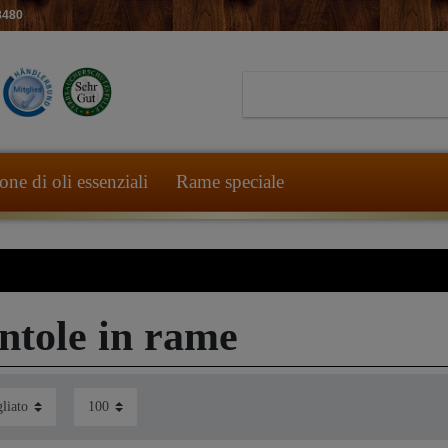
8480
ne di oli essenziali
Rame speciale
ntole in rame