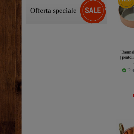
Offerta speciale
"Baumal
| pentol
Disp