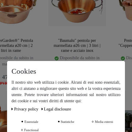
erGarden®" Pentola
"Baumalu" pentola per
Pent
rmellata ø20 cm | 2
marmellata ø26 cm | 3 litri |
"Copper
litri in rame
rame e acciaio inox
onibile da subito in
Disponibile da subito in
Disp
magazzino
magazzino
Cookies
47,95 €
89,00 €
Il nostro sito web utilizza i cookie. Alcuni di essi sono essenziali,
PVR: 59,95 €
PVR: 98,00 €
altri ci aiutano a migliorare questo sito web e la vostra esperienza
utente. Potete trovare ulteriori informazioni sul nostro utilizzo
Ceres::Template.cookieBarHintText
dei cookie e sui vostri diritti di utente qui:
emplate.storeSpecialTop
Privacy policy
Legal disclosure
Ceres::Template.cookieB
arMoreSettings
Essenziale
Statistiche
Media esterni
Functional