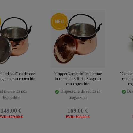
emplate.storeSpecialNew
Ceres::Template.storeSpecialNew
rGarden®" calderone
"CopperGarden®" calderone
"Coppe
stagnato con coperchio
in rame da 5 litri | Stagnato
rame ø
con coperchio
cop
al momento non
Disponibile da subito in
Disp
disponibile
magazzino
149,00 €
169,00 €
PVR: 179,00 €
PVR: 198,00 €