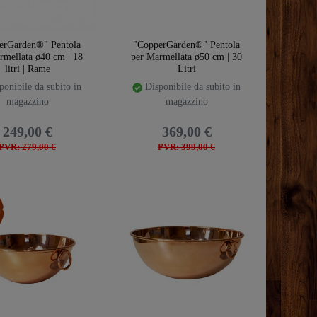
erGarden®" Pentola
"CopperGarden®" Pentola
rmellata ø40 cm | 18
per Marmellata ø50 cm | 30
litri | Rame
Litri
onibile da subito in
Disponibile da subito in
magazzino
magazzino
249,00 €
369,00 €
PVR: 279,00 €
PVR: 399,00 €
emplate.storeSpecialTop