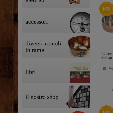
elettrici
Ceres::T
accessori
diversi articoli
in rame
"Copper
ø14 cm |
Disp
libri
il nostro shop
Ceres::T