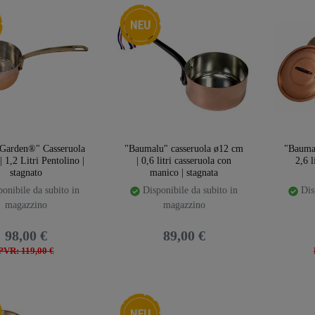
emplate.storeSpecialNew
Ceres::Template.storeSpecialNew
Garden®" Casseruola
"Baumalu" casseruola ø12 cm
"Baumal
 1,2 Litri Pentolino |
| 0,6 litri casseruola con
2,6 l
stagnato
manico | stagnata
onibile da subito in
Disponibile da subito in
Disp
magazzino
magazzino
98,00 €
89,00 €
PVR: 119,00 €
emplate.storeSpecialNew
Ceres::Template.storeSpecialNew