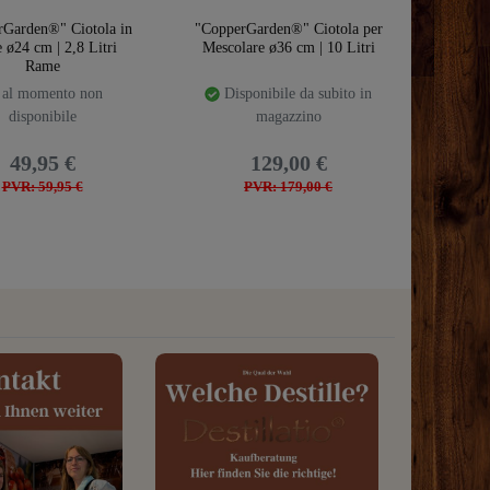
rGarden®" Ciotola in
"CopperGarden®" Ciotola per
ø24 cm | 2,8 Litri
Mescolare ø36 cm | 10 Litri
Rame
al momento non
Disponibile da subito in
disponibile
magazzino
49,95 €
129,00 €
PVR: 59,95 €
PVR: 179,00 €