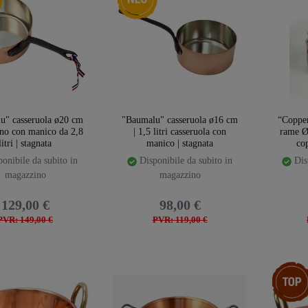
u" casseruola ø20 cm
"Baumalu" casseruola ø16 cm
“Coppe
ino con manico da 2,8
| 1,5 litri casseruola con
rame Ø 
litri | stagnata
manico | stagnata
cop
onibile da subito in
Disponibile da subito in
Disp
magazzino
magazzino
129,00 €
98,00 €
PVR: 149,00 €
PVR: 119,00 €
Ceres::T