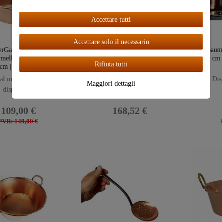
Ceres::Te
mplate.coo
Accettare tutti
kieBarAcc
eptAll
Accettare solo il necessario
erGarden®" Pentola
"Baumalu" Pentola per
"Bauma
mellata in Rame ø28
marmellata ø38 cm | 9 litri |
ø24 cm |
Rifiuta tutti
cm | 5,4 Litri
Rame & acciaio inox
al momento non
Disponibile da subito in
Disp
Maggiori dettagli
disponibile
magazzino
109,00 €
168,52 €
PVR: 149,00 €