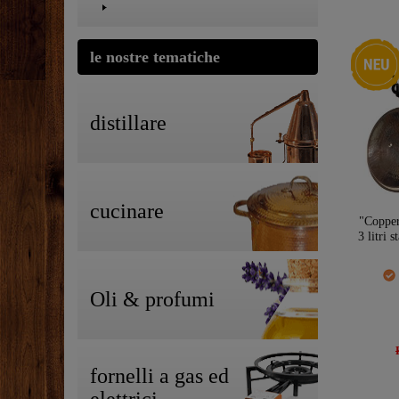
Ceres::T
le nostre tematiche
distillare
cucinare
"Coppe
3 litri 
Oli & profumi
fornelli a gas ed