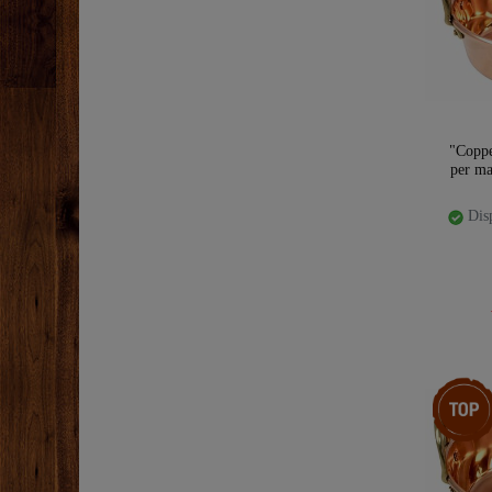
"Copp
per ma
Disp
Ceres::T