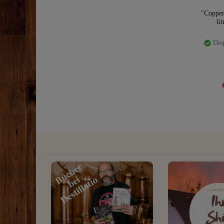
"Copper
li
Disp