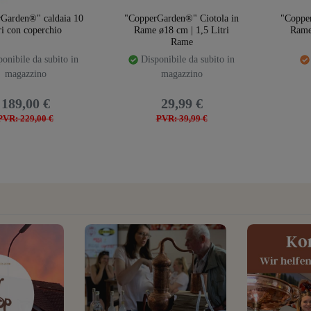
Garden®" caldaia 10
"CopperGarden®" Ciotola in
"Coppe
tri con coperchio
Rame ø18 cm | 1,5 Litri
Rame 
Rame
onibile da subito in
Disponibile da subito in
magazzino
magazzino
189,00 €
29,99 €
PVR: 229,00 €
PVR: 39,99 €