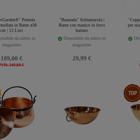
erGarden®" Pentola
"Baumalu" Schiumarola |
"Copp
mellata in Rame ø36
Rame con manico in ferro
per ma
cm | 12 Litri
battuto
onibile da subito in
Disponibile da subito in
Disp
magazzino
magazzino
189,00 €
29,99 €
PVR: 249,00 €
emplate.storeSpecialNew
Ceres::T