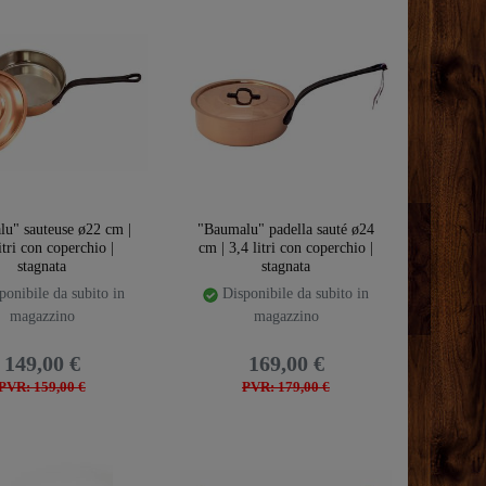
u" sauteuse ø22 cm |
"Baumalu" padella sauté ø24
itri con coperchio |
cm | 3,4 litri con coperchio |
stagnata
stagnata
onibile da subito in
Disponibile da subito in
magazzino
magazzino
149,00 €
169,00 €
PVR: 159,00 €
PVR: 179,00 €