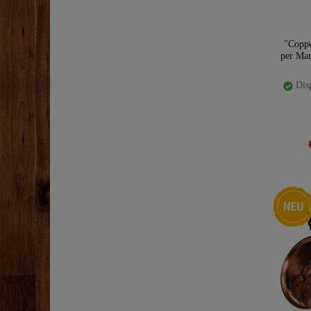
"Copp
per Mar
Disp
Ceres::T