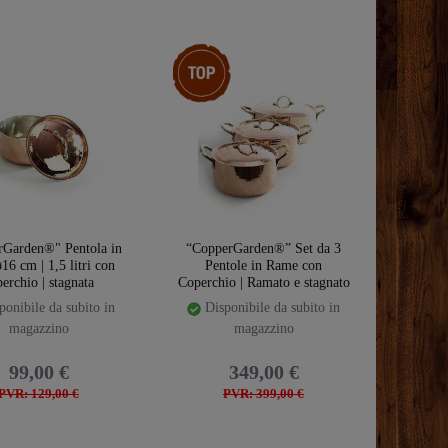
Ceres::Template.storeSpecialTop
rGarden®" Pentola in
“CopperGarden®” Set da 3
16 cm | 1,5 litri con
Pentole in Rame con
erchio | stagnata
Coperchio | Ramato e stagnato
onibile da subito in
Disponibile da subito in
magazzino
magazzino
99,00 €
349,00 €
PVR: 129,00 €
PVR: 399,00 €