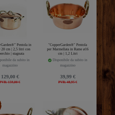
rGarden®” Pentola in
"CopperGarden®" Pentola
20 cm | 2,5 litri con
per Marmellata in Rame ø16
erchio | stagnata
cm | 1,2 Litri
onibile da subito in
Disponibile da subito in
magazzino
magazzino
129,00 €
39,99 €
PVR: 159,00 €
PVR: 48,95 €
emplate.storeSpecialTop