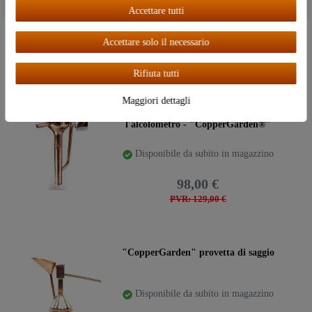
Ceres::Template.cookieBarAcceptAll
Disponibile da subito in magazzino
Accettare tutti
da 3,99 €
Accettare solo il necessario
PVR: 7,98 €
5
m
Rifiuta tutti
Maggiori dettagli
Provetta di saggio - Serbatoio per
l'alcolometro - "CopperGarden®"
Disponibile da subito in magazzino
98,00 €
PVR: 129,00 €
"CopperGarden" provetta di saggio
Disponibile da subito in magazzino