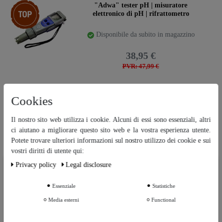
Ceres::Template.storeSpecialTop
"Adwa" tester pH | misuratore
elettronico di pH | rifrattometro
Disponibile da subito in magazzino
38,95 €
PVR: 47,99 €
Cookies
Ceres::Template.storeSpecialTop
"Hecht" cilindro graduato 250 ml - in
vetro di laboratorio
Il nostro sito web utilizza i cookie. Alcuni di essi sono essenziali, altri
ci aiutano a migliorare questo sito web e la vostra esperienza utente.
Disponibile da subito in magazzino
Potete trovare ulteriori informazioni sul nostro utilizzo dei cookie e sui
vostri diritti di utente qui:
9,79 €
Privacy policy
Legal disclosure
Ceres::Template.cookieBarHintText
Essenziale
Statistiche
Ceres::Template.cookieBarMoreSettings
Ceres::Template.storeSpecialTop
"Al-Ambik®" cartina indicatrice pH 1-
Media esterni
Functional
14 | Rotolo da 5 metri