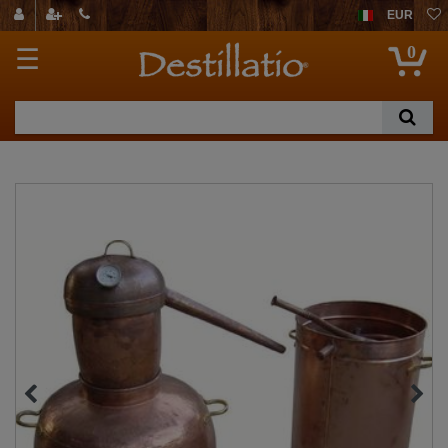
EUR
0
☰