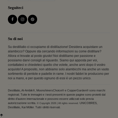
Seguiteci
Su di noi
Su destillatio ci occupiamo di distillazione! Desidera acquistare un
alambicco? Oppure sta cercando informazioni su come distillare?
Allora vi trovate al posto giusto! Noi distilliamo per passione e
possiamo darvi consigli al riguardo. Siamo qui apposta per voi,
contattateci e chiedeteci quello che volete, anche anni dopo il vostro
acquisto! A proposito, non abbiamo solo alambicchi ma anche un vasto
sortimento di pentole e padelle in rame. I nostri fabbri le producono per
noi a mano, e per questo ognuno di essi é un pezzo unico.
Destillatio, Al-Ambik®, MoonshinersChoice® e CopperGarden® sono marchi
registrati. Tutte le immagini e i testi presenti in queste pagine sono protetti dal
diritto d'autore internazionale e possono essere utilizzati solo previa
autorizzazione scritta.
UNICOBRES,
© Copyright 2026 | All rights reserved.
Destillatio, Kai Möller. Tutti i diritti riservati.