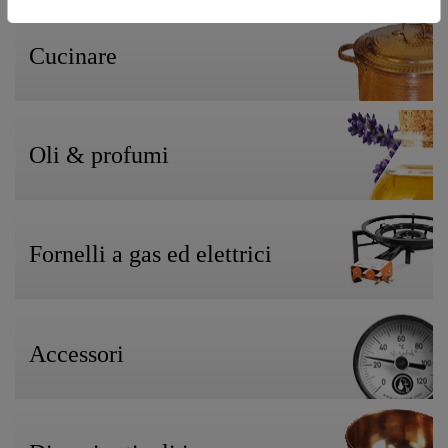
Cucinare
Oli & profumi
Fornelli a gas ed elettrici
Accessori