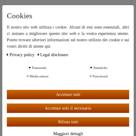
Cookies
"CopperGarden" vaglio in rame
Il nostro sito web utilizza i cookie. Alcuni di essi sono essenziali, altri
(150L) - per non far bruciare il
mosto nella caldaia
ci aiutano a migliorare questo sito web e la vostra esperienza utente.
Potete trovare ulteriori informazioni sul nostro utilizzo dei cookie e sui
279,00 €
vostri diritti di utente qui:
PVR: 299,00 €
Privacy policy
Legal disclosure
Ceres::Template.cookieBarHintText
Essenziale
Statistiche
Ceres::Template.cookieBarMoreSettings
Media esterni
Functional
Ceres::Template.cookieBarAcceptAll
Accettare tutti
Le nostre tematiche
Accettare solo il necessario
Distillare
Rifiuta tutti
Maggiori dettagli