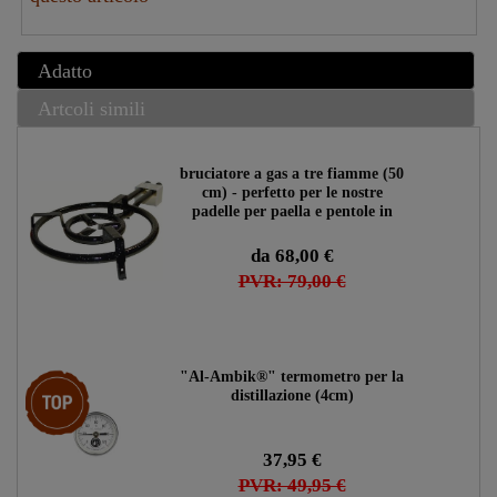
Adatto
Artcoli simili
bruciatore a gas a tre fiamme (50
cm) - perfetto per le nostre
padelle per paella e pentole in
rame
da 68,00 €
PVR: 79,00 €
"Al-Ambik®" termometro per la
Ceres::Template.storeSpecialTop
distillazione (4cm)
37,95 €
PVR: 49,95 €