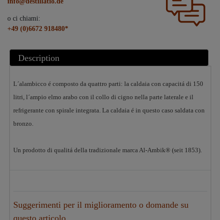
info@destillatio.de
o ci chiami:
+49 (0)6672 918480*
Description
L´alambicco é composto da quattro parti: la caldaia con capacitá di 150
litri, l´ampio elmo arabo con il collo di cigno nella parte laterale e il
refrigerante con spirale integrata. La caldaia é in questo caso saldata con
bronzo.
Un prodotto di qualitá della tradizionale marca Al-Ambik® (seit 1853).
Suggerimenti per il miglioramento o domande su
questo articolo