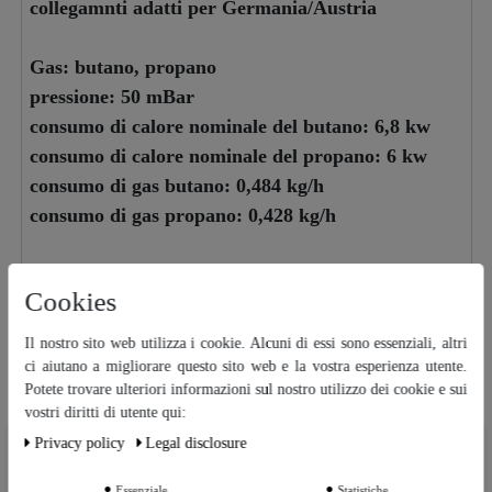
collegamnti adatti per Germania/Austria
Gas: butano, propano
pressione: 50 mBar
consumo di calore nominale del butano: 6,8 kw
consumo di calore nominale del propano: 6 kw
consumo di gas butano: 0,484 kg/h
consumo di gas propano: 0,428 kg/h
2 anni di garanzia
Cookies
Il nostro sito web utilizza i cookie. Alcuni di essi sono essenziali, altri
Suggerimenti per il miglioramento o domande su
ci aiutano a migliorare questo sito web e la vostra esperienza utente.
Potete trovare ulteriori informazioni sul nostro utilizzo dei cookie e sui
questo articolo
vostri diritti di utente qui:
Privacy policy
Legal disclosure
Ceres::Template.cookieBarHintText
Adatto
Essenziale
Statistiche