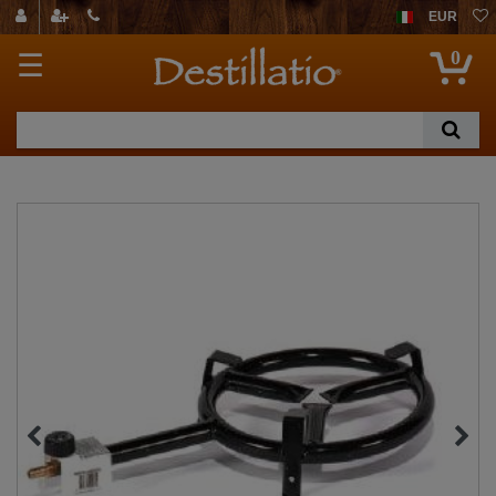
EUR
0
☰