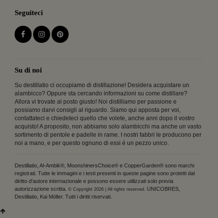
Seguiteci
Su di noi
Su destillatio ci occupiamo di distillazione! Desidera acquistare un
alambicco? Oppure sta cercando informazioni su come distillare?
Allora vi trovate al posto giusto! Noi distilliamo per passione e
possiamo darvi consigli al riguardo. Siamo qui apposta per voi,
contattateci e chiedeteci quello che volete, anche anni dopo il vostro
acquisto! A proposito, non abbiamo solo alambicchi ma anche un vasto
sortimento di pentole e padelle in rame. I nostri fabbri le producono per
noi a mano, e per questo ognuno di essi é un pezzo unico.
Destillatio, Al-Ambik®, MoonshinersChoice® e CopperGarden® sono marchi
registrati. Tutte le immagini e i testi presenti in queste pagine sono protetti dal
diritto d'autore internazionale e possono essere utilizzati solo previa
autorizzazione scritta.
UNICOBRES,
© Copyright 2026 | All rights reserved.
Destillatio, Kai Möller. Tutti i diritti riservati.