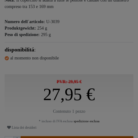
Nota:
Il coperchio si adatta a tutte le pentole e caldaie con un diametro
compreso tra 153 e 169 mm
Numero dell´articolo:
U-3039
Produktgewicht:
254
g
Peso di spedizione:
295
g
disponibilitá
:
al momento non disponibile
PVR: 29,95 €
27,95 €
Contenuto
1
pezzo
* incluso di IVA esclusa
spedizione esclusa
Lista dei desideri