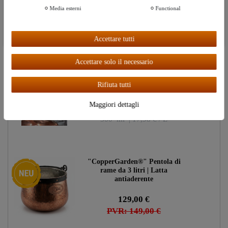
Media esterni
Functional
7,95 €
PVR: 14,95 €
Ceres::Template.cookieBarAcceptAll
Accettare tutti
Accettare solo il necessario
Detergente per rame "Dr. Becher"
Ceres::Template.storeSpecialNew
| 500ml
Rifiuta tutti
Maggiori dettagli
8,99 €
500
ml
| 17,98 € / L
"CopperGarden®" Pentola di
Ceres::Template.storeSpecialNew
rame da 3 litri | Latta
antiaderente
129,00 €
PVR: 149,00 €