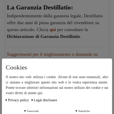
La Garanzia Destillatio:
Indipendentemente dalla garanzia legale, Destillatio
offre due anni di piena garanzia del rivenditore su
questo articolo. Clicca
qui
per consultare la
Dichiarazione di Garanzia Destillatio
.
Suggerimenti per il miglioramento o domande su
questo articolo
Cookies
Il nostro sito web utilizza i cookie. Alcuni di essi sono essenziali, altri
Adatto
ci aiutano a migliorare questo sito web e la vostra esperienza utente.
Artcoli simili
Potete trovare ulteriori informazioni sul nostro utilizzo dei cookie e sui
vostri diritti di utente qui:
Privacy policy
Legal disclosure
Ceres::Template.cookieBarHintText
3 x sottopentole in sughero -
-47%
rotonde
Essenziale
Statistiche
Ceres::Template.cookieBarMoreSettings