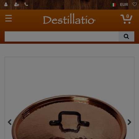
EUR
0
☰