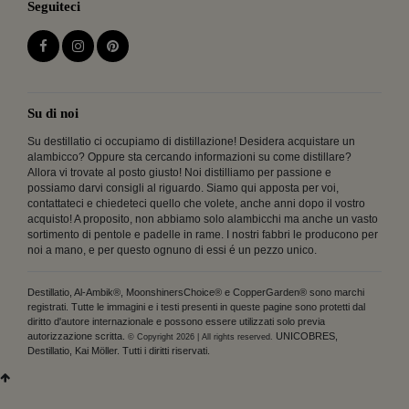
Seguiteci
Su di noi
Su destillatio ci occupiamo di distillazione! Desidera acquistare un
alambicco? Oppure sta cercando informazioni su come distillare?
Allora vi trovate al posto giusto! Noi distilliamo per passione e
possiamo darvi consigli al riguardo. Siamo qui apposta per voi,
contattateci e chiedeteci quello che volete, anche anni dopo il vostro
acquisto! A proposito, non abbiamo solo alambicchi ma anche un vasto
sortimento di pentole e padelle in rame. I nostri fabbri le producono per
noi a mano, e per questo ognuno di essi é un pezzo unico.
Destillatio, Al-Ambik®, MoonshinersChoice® e CopperGarden® sono marchi
registrati. Tutte le immagini e i testi presenti in queste pagine sono protetti dal
diritto d'autore internazionale e possono essere utilizzati solo previa
autorizzazione scritta.
UNICOBRES,
© Copyright 2026 | All rights reserved.
Destillatio, Kai Möller. Tutti i diritti riservati.