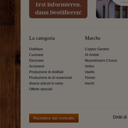
La categoria
Marche
Distillare
Copper Garden
Cucinare
Al-Ambik
Decorare
Moonshiners Choice
Accessori
Ardes
Produzione di distillati
Vaello
Produzione di oli essenziali
Ferrari
diversi articoli in rame
Hecht
Offerte speciali
Diritti d
Recedere dal contratto