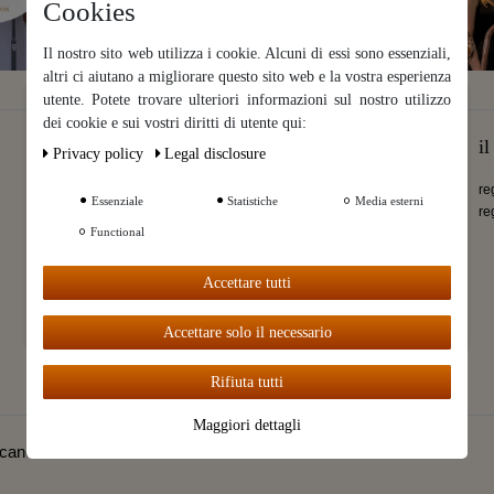
Cookies
Il nostro sito web utilizza i cookie. Alcuni di essi sono essenziali,
altri ci aiutano a migliorare questo sito web e la vostra esperienza
utente. Potete trovare ulteriori informazioni sul nostro utilizzo
Ceres::Template.cookieBarHintText
dei cookie e sui vostri diritti di utente qui:
Servizio cliente
Informazioni
i
Privacy policy
Legal disclosure
Ceres::Template.cookieB
Contatto
negozio
re
arMoreSettings
Essenziale
Statistiche
Media esterni
Informazioni sulla spedizione
Aroma
re
Functional
protezione dati
calendario della raccolta
Ceres::Te
Cookies
ricette
mplate.coo
consumatore
Video
Accettare tutti
kieBarAcc
Diritti di cancellazione
Legalize Homedestilling
eptAll
Restituzioni
distillazione commerciale
Accettare solo il necessario
Dichiarazioni di garanzia
commercio all´ingrosso
Condizioni e termini generali
Rifiuta tutti
Contatti & indirizzi
Maggiori dettagli
i cancellazione
Contatto