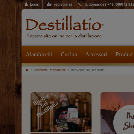
Login
registrarsi
ha domande? +49 (0)6672 91
Alambicchi
Cucina
Accessori
Produzio
Destillatio Responsive
Benvenuti su Destillatio