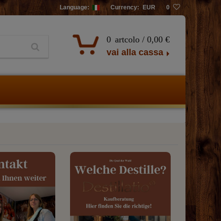
Language:
Currency:
EUR
0
0
artcolo /
0,00 €
vai alla cassa