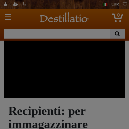
EUR
0
☰
Recipienti: per
immagazzinare