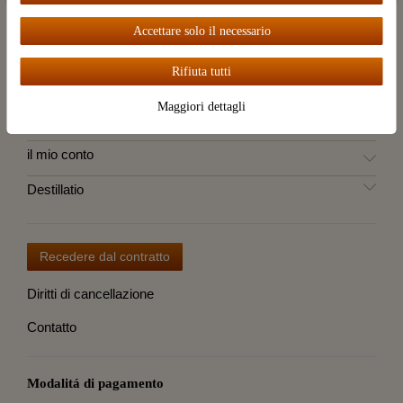
La categoria
Accettare solo il necessario
Marche
Rifiuta tutti
Servizio cliente
Maggiori dettagli
Informazioni
il mio conto
Destillatio
Recedere dal contratto
Diritti di cancellazione
Contatto
Modalitá di pagamento