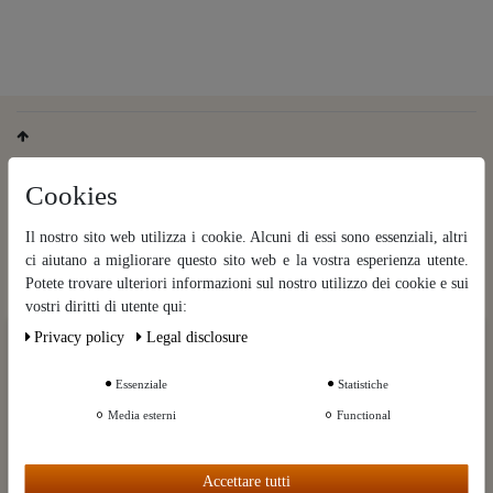
Cookies
Il nostro sito web utilizza i cookie. Alcuni di essi sono essenziali, altri
ci aiutano a migliorare questo sito web e la vostra esperienza utente.
Potete trovare ulteriori informazioni sul nostro utilizzo dei cookie e sui
vostri diritti di utente qui:
Unser Rundbrief
Privacy policy
Legal disclosure
Ceres::Template.cookieBarHintText
Alle 14 Tage erhalten Sie ein wertvolles Rundschreiben mit
Informationen zum Kochen und Destillieren aus erster Hand.
Essenziale
Statistiche
Ceres::Template.cookieBarMoreSettings
Jederzeit wieder abbestellbar.
Media esterni
Functional
Rundbrief gratis bestellen
Ceres::Template.cookieBarAcceptAll
Accettare tutti