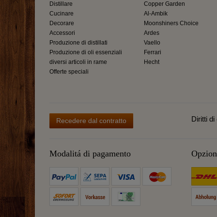
Distillare
Copper Garden
Cucinare
Al-Ambik
Decorare
Moonshiners Choice
Accessori
Ardes
Produzione di distillati
Vaello
Produzione di oli essenziali
Ferrari
diversi articoli in rame
Hecht
Offerte speciali
Diritti d
Recedere dal contratto
Modalitá di pagamento
Opzioni