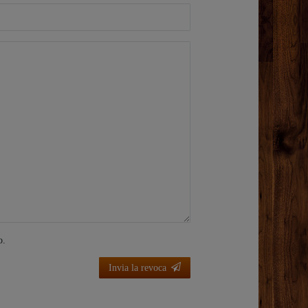
o.
Invia la revoca