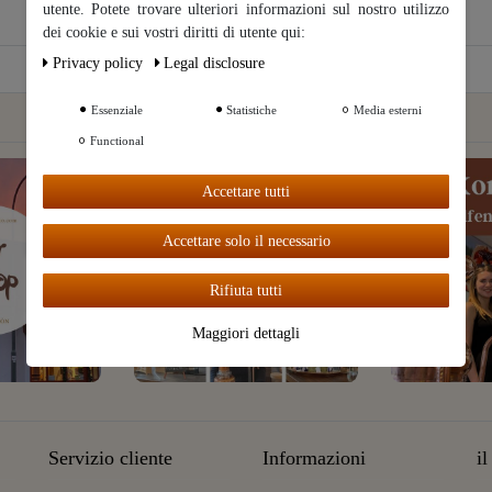
utente. Potete trovare ulteriori informazioni sul nostro utilizzo
Ceres::Template.cookieBarHintText
dei cookie e sui vostri diritti di utente qui:
Privacy policy
Legal disclosure
Ceres::Template.cookieB
arMoreSettings
Essenziale
Statistiche
Media esterni
Functional
Ceres::Te
mplate.coo
Accettare tutti
kieBarAcc
eptAll
Accettare solo il necessario
Rifiuta tutti
Maggiori dettagli
Servizio cliente
Informazioni
i