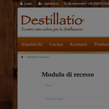
Login
registrarsi
ha domande? +49 (0)6672 91
Alambicchi
Cucina
Accessori
Produzio
Modulo di recesso
Modulo di recesso
Nome*
Numero d'ordine*