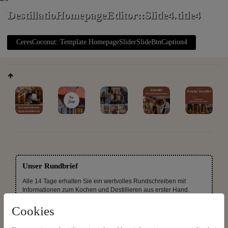
DestillatioHomepageEditor::Slide4.title4
CeresCoconut::Template.HomepageSliderSlideBtnCaption4
Unser Rundbrief
Alle 14 Tage erhalten Sie ein wertvolles Rundschreiben mit
Informationen zum Kochen und Destillieren aus erster Hand.
Jederzeit wieder abbestellbar.
Cookies
Rundbrief gratis bestellen