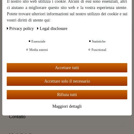
Il nostro sito web utilizza i cookie. Alcuni di essi sono essenziali, altri
ci aiutano a migliorare questo sito web e la vostra esperienza utente.
La categoria
Potete trovare ulteriori informazioni sul nostro utilizzo dei cookie e sui
vostri diritti di utente qui:
Marche
Privacy policy
Legal disclosure
Ceres::Template.cookieBarHintText
Servizio cliente
Essenziale
Statistiche
Ceres::Template.cookieBarMoreSettings
Informazioni
Media esterni
Functional
il mio conto
Ceres::Template.cookieBarAcceptAll
Accettare tutti
Destillatio
Accettare solo il necessario
Recedere dal contratto
Rifiuta tutti
Diritti di cancellazione
Maggiori dettagli
Contatto