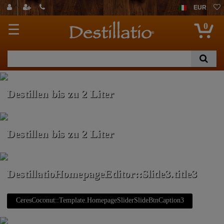
EUR
0
☰
Destillen bis zu 2 Liter
Destillen bis zu 2 Liter
DestillatioHomepageEditor::Slide3.title3
CeresCoconut::Template.HomepageSliderSlideBtnCaption3