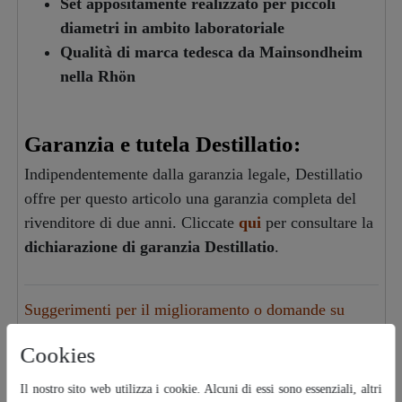
Set appositamente realizzato per piccoli
diametri in ambito laboratoriale
Qualità di marca tedesca da Mainsondheim
nella Rhön
Garanzia e tutela Destillatio:
Indipendentemente dalla garanzia legale, Destillatio
offre per questo articolo una garanzia completa del
rivenditore di due anni. Cliccate
qui
per consultare la
dichiarazione di garanzia Destillatio
.
Suggerimenti per il miglioramento o domande su
questo articolo
Cookies
Il nostro sito web utilizza i cookie. Alcuni di essi sono essenziali, altri
Adatto