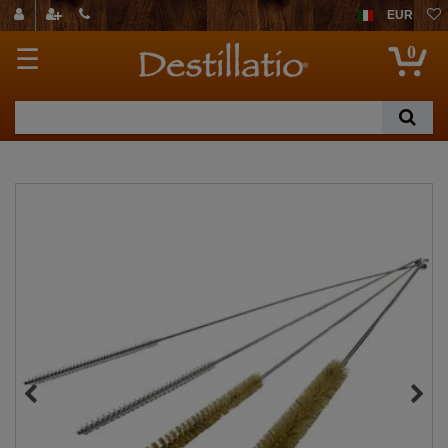
EUR
0
☰