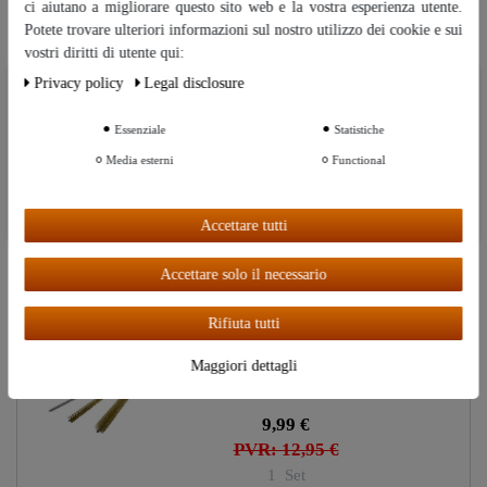
ci aiutano a migliorare questo sito web e la vostra esperienza utente.
Artcoli simili
Potete trovare ulteriori informazioni sul nostro utilizzo dei cookie e sui
vostri diritti di utente qui:
Privacy policy
Legal disclosure
Ceres::Template.cookieBarHintText
"Hecht" pipetta di misurazione
(10 ml)
Essenziale
Statistiche
Ceres::Template.cookieBarMoreSettings
Media esterni
Functional
4,99 €
Ceres::Template.cookieBarAcceptAll
Accettare tutti
Accettare solo il necessario
Ultima visualizzazione
Rifiuta tutti
"Hecht" spazzole per pipette | Set
da 4 pezzi
Maggiori dettagli
9,99 €
PVR: 12,95 €
1
Set