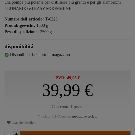
una pompa più potente per distillerie più grandi e per gli alambicchi
LEONARDO ed EASY MOONSHINE.
Numero dell´articolo:
T-6223
Produktgewicht:
1500
g
Peso di spedizione:
2500
g
disponibilitá
:
Disponibile da subito in magazzino
PVR: 49,95 €
39,99 €
Contenuto
1
pezzo
* incluso di IVA esclusa
spedizione esclusa
Lista dei desideri