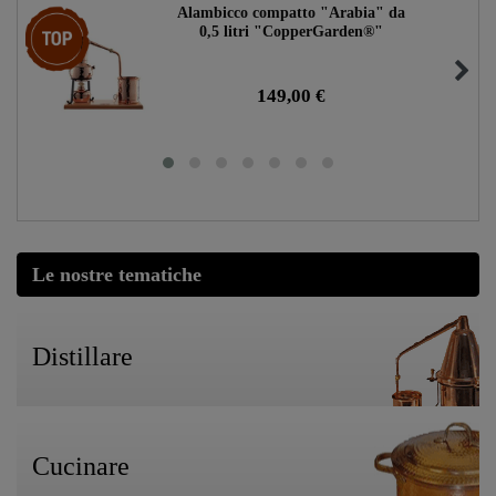
Alambicco compatto "Arabia" da
Ceres::Template.storeSpecialTop
0,5 litri "CopperGarden®"
149,00 €
Le nostre tematiche
Distillare
Cucinare