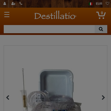
EUR
0
☰