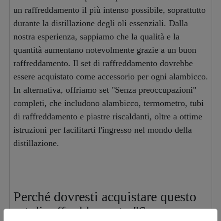
un raffreddamento il più intenso possibile, soprattutto
durante la distillazione degli oli essenziali. Dalla
nostra esperienza, sappiamo che la qualità e la
quantità aumentano notevolmente grazie a un buon
raffreddamento. Il set di raffreddamento dovrebbe
essere acquistato come accessorio per ogni alambicco.
In alternativa, offriamo set "Senza preoccupazioni"
completi, che includono alambicco, termometro, tubi
di raffreddamento e piastre riscaldanti, oltre a ottime
istruzioni per facilitarti l'ingresso nel mondo della
distillazione.
Perché dovresti acquistare questo
set di raffreddamento "Senza