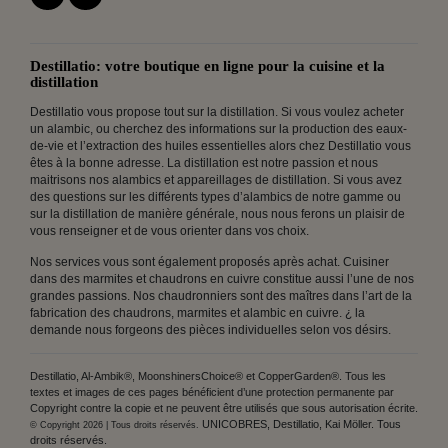
Destillatio: votre boutique en ligne pour la cuisine et la
distillation
Destillatio vous propose tout sur la distillation. Si vous voulez acheter
un alambic, ou cherchez des informations sur la production des eaux-
de-vie et l’extraction des huiles essentielles alors chez Destillatio vous
êtes à la bonne adresse. La distillation est notre passion et nous
maitrisons nos alambics et appareillages de distillation. Si vous avez
des questions sur les différents types d’alambics de notre gamme ou
sur la distillation de manière générale, nous nous ferons un plaisir de
vous renseigner et de vous orienter dans vos choix.
Nos services vous sont également proposés après achat. Cuisiner
dans des marmites et chaudrons en cuivre constitue aussi l’une de nos
grandes passions. Nos chaudronniers sont des maîtres dans l’art de la
fabrication des chaudrons, marmites et alambic en cuivre. ¿ la
demande nous forgeons des pièces individuelles selon vos désirs.
Destillatio, Al-Ambik®, MoonshinersChoice® et CopperGarden®. Tous les
textes et images de ces pages bénéficient d’une protection permanente par
Copyright contre la copie et ne peuvent être utilisés que sous autorisation écrite.
UNICOBRES, Destillatio, Kai Möller. Tous
© Copyright 2026 | Tous droits réservés.
droits réservés.