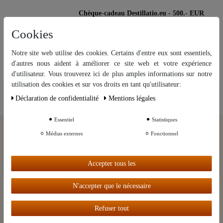
Chèque-cadeau Destillatio.eu - 500.- EUR
Cookies
Disponible en stock
Notre site web utilise des cookies. Certains d'entre eux sont essentiels,
500,00 €
d'autres nous aident à améliorer ce site web et votre expérience
d'utilisateur. Vous trouverez ici de plus amples informations sur notre
utilisation des cookies et sur vos droits en tant qu'utilisateur:
Nous utilisons des cookies sur notre site Web. Certains d’entre eux sont
Déclaration de confidentialité
Mentions légales
essentiels, tandis que d’autres nous aident à améliorer ce site Web et
votre expérience.
Essentiel
Statistiques
Autres paramètres
Médias externes
Fonctionnel
Accepter tous les
Tout accepter
N'accepter que le nécessaire
Notre infolettre
Refuser tout
Recevez gratuitement des nouvelles sur les derniers évènements