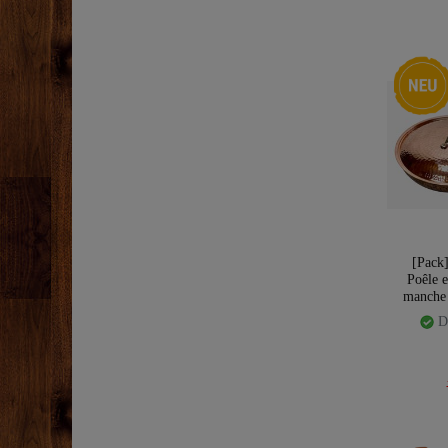
Nouveau
[Pack
Poêle 
manche 
Di