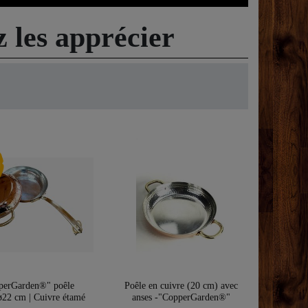
z les apprécier
té
perGarden®" poêle
Poêle en cuivre (20 cm) avec
ø22 cm | Cuivre étamé
anses -"CopperGarden®"