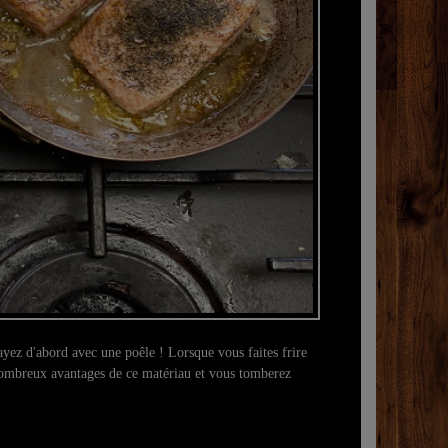
Ceux qui on
cuivre ne v
ayez d'abord avec une poêle ! Lorsque vous faites frire
nombreux avantages de ce matériau et vous tomberez