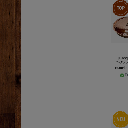
Pack d’ar
[Pack
Poêle 
manche 
Di
Nouveau