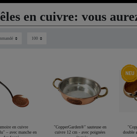
êles en cuivre: vous aure
Nouveau
moire en cuivre
"CopperGarden®" sauteuse en
"Cop
u" – avec manche en
cuivre 12 cm - avec poignées
double 