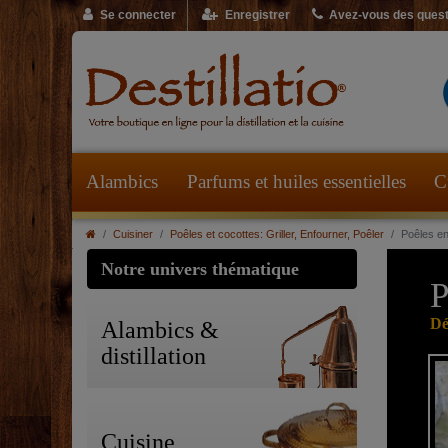
Se connecter
Enregistrer
Avez-vous des quest
Alambics
Parfums et huiles essentielles
C
Cuisiner
Poêles et cocottes: Griller, Enfourner, Poêler
Poêles en
Notre univers thématique
P
Dé
Alambics &
distillation
Cuisine