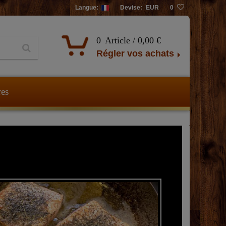
Langue:
Devise:
EUR
0
0
Article /
0,00 €
Régler vos achats
res
Cuisiner av