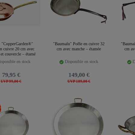
] "CopperGarden®"
"Baumalu" Poêle en cuivre 32
"Baumal
en cuivre 20 cm avec
cm avec manche – étamée
cm av
et couvercle – étamé
sponible en stock
Disponible en stock
D
79,95 €
149,00 €
UVP 99,00 €
UVP 189,00 €