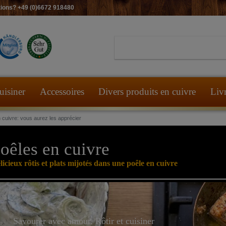
ions? +49 (0)6672 918480
uisiner
Accessoires
Divers produits en cuivre
Liv
 cuivre: vous aurez les apprécier
oêles en cuivre
licieux rôtis et plats mijotés dans une poêle en cuivre
Savourer avec amour. Rôtir et cuisiner