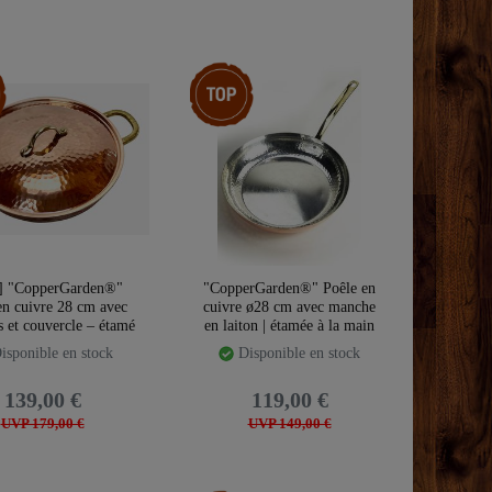
rticles
Article phare
] "CopperGarden®"
"CopperGarden®" Poêle en
en cuivre 28 cm avec
cuivre ø28 cm avec manche
s et couvercle – étamé
en laiton | étamée à la main
isponible en stock
Disponible en stock
139,00 €
119,00 €
UVP 179,00 €
UVP 149,00 €