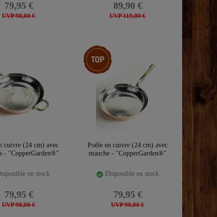
79,95 €
89,90 €
UVP 98,00 €
UVP 119,00 €
Article phare
n cuivre (24 cm) avec
Poêle en cuivre (24 cm) avec
s - "CopperGarden®"
manche - "CopperGarden®"
isponible en stock
Disponible en stock
79,95 €
79,95 €
UVP 98,00 €
UVP 98,00 €