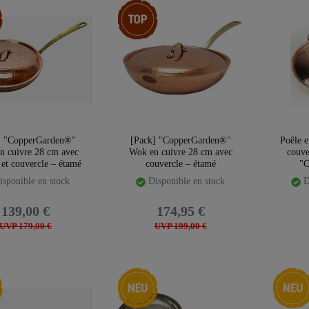
ticles
Pack d’articles
] "CopperGarden®"
[Pack] "CopperGarden®"
Poêle e
en cuivre 28 cm avec
Wok en cuivre 28 cm avec
couve
et couvercle – étamé
couvercle – étamé
"C
sponible en stock
Disponible en stock
D
139,00 €
174,95 €
UVP 179,00 €
UVP 199,00 €
té
Nouveauté
Nouveau