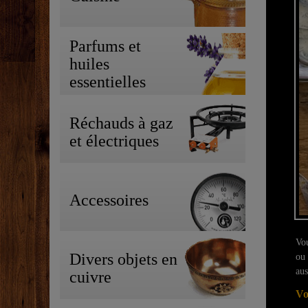
Parfums et
huiles
essentielles
Réchauds à gaz
et électriques
Accessoires
Vou
Divers objets en
ou 
aus
cuivre
Vo