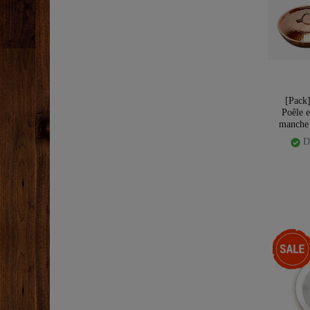
[Pack
Poêle 
manche 
Di
-18%