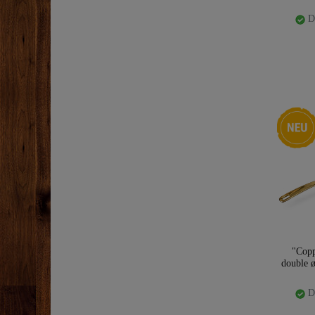
Di
Nouveau
"Cop
double 
Di