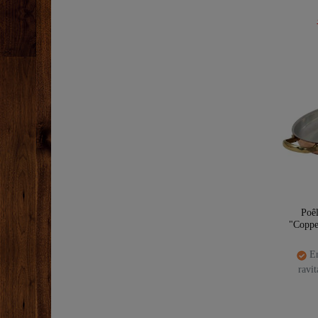
Poêl
"Coppe
En
ravi