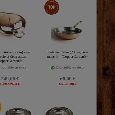
Article phare
n cuivre (36cm) avec
Poêle en cuivre (20 cm) avec
rcle et deux anses -
manche - "CopperGarden®"
opperGarden®"
isponible en stock
Disponible en stock
249,00 €
68,00 €
UVP 279,00 €
UVP 79,00 €
té