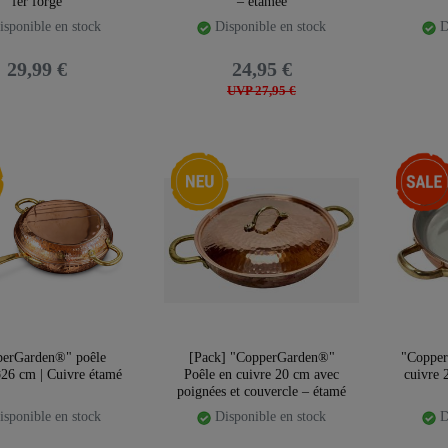
fer forgé
– étamée
sponible en stock
Disponible en stock
D
29,99 €
24,95 €
UVP 27,95 €
té
Nouveauté
-18%
perGarden®" poêle
[Pack] "CopperGarden®"
"Copper
ø26 cm | Cuivre étamé
Poêle en cuivre 20 cm avec
cuivre 
poignées et couvercle – étamé
sponible en stock
Disponible en stock
D