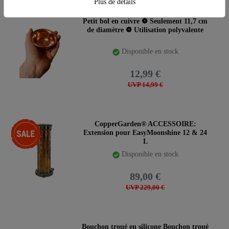
Plus de détails
Petit bol en cuivre ❁ Seulement 11,7 cm
de diamètre ❁ Utilisation polyvalente
Disponible en stock
12,99 €
UVP 14,99 €
-61%
CopperGarden® ACCESSOIRE:
Extension pour EasyMoonshine 12 & 24
L
Disponible en stock
89,00 €
UVP 229,00 €
Bouchon troué en silicone Bouchon troué