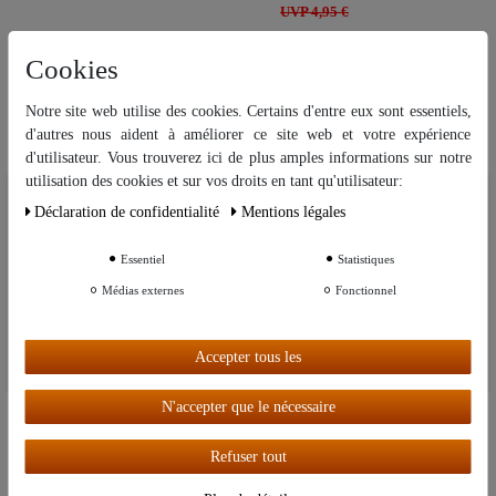
UVP 4,95 €
Cookies
Article phare
"Pompe submersible Resun SP-500 |
Notre site web utilise des cookies. Certains d'entre eux sont essentiels,
Hauteur de refoulement de 60 cm | 200
d'autres nous aident à améliorer ce site web et votre expérience
L/h"
d'utilisateur. Vous trouverez ici de plus amples informations sur notre
Disponible en stock
utilisation des cookies et sur vos droits en tant qu'utilisateur:
Nous utilisons des cookies sur notre site Web. Certains d’entre eux sont
7,99 €
Déclaration de confidentialité
Mentions légales
essentiels, tandis que d’autres nous aident à améliorer ce site Web et
votre expérience.
UVP 9,99 €
Essentiel
Statistiques
Autres paramètres
Médias externes
Fonctionnel
Article phare
Pompe submersible "Resun" KING-1A |
Hauteur de refoulement de 120 cm |
Accepter tous les
Débit de 600 L/heure
Tout accepter
Disponible en stock
N'accepter que le nécessaire
18,95 €
Refuser tout
UVP 24,95 €