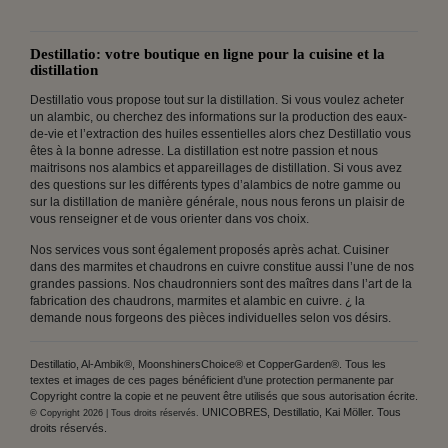
Destillatio: votre boutique en ligne pour la cuisine et la
distillation
Destillatio vous propose tout sur la distillation. Si vous voulez acheter
un alambic, ou cherchez des informations sur la production des eaux-
de-vie et l’extraction des huiles essentielles alors chez Destillatio vous
êtes à la bonne adresse. La distillation est notre passion et nous
maitrisons nos alambics et appareillages de distillation. Si vous avez
des questions sur les différents types d’alambics de notre gamme ou
sur la distillation de manière générale, nous nous ferons un plaisir de
vous renseigner et de vous orienter dans vos choix.
Nos services vous sont également proposés après achat. Cuisiner
dans des marmites et chaudrons en cuivre constitue aussi l’une de nos
grandes passions. Nos chaudronniers sont des maîtres dans l’art de la
fabrication des chaudrons, marmites et alambic en cuivre. ¿ la
demande nous forgeons des pièces individuelles selon vos désirs.
Destillatio, Al-Ambik®, MoonshinersChoice® et CopperGarden®. Tous les
textes et images de ces pages bénéficient d’une protection permanente par
Copyright contre la copie et ne peuvent être utilisés que sous autorisation écrite.
UNICOBRES, Destillatio, Kai Möller. Tous
© Copyright 2026 | Tous droits réservés.
droits réservés.