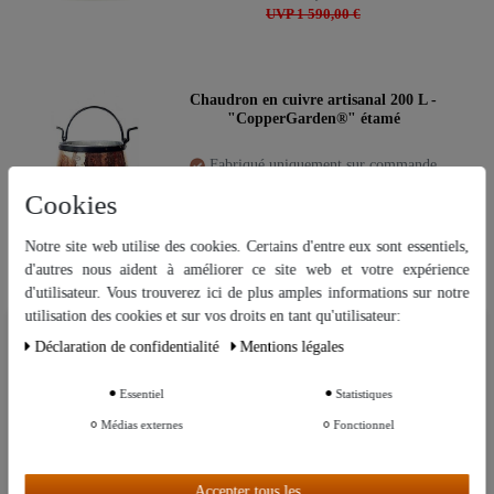
UVP 1 590,00 €
Chaudron en cuivre artisanal 200 L -
"CopperGarden®" étamé
Fabriqué uniquement sur commande
Cookies
1 595,00 €
UVP 1 899,00 €
Notre site web utilise des cookies. Certains d'entre eux sont essentiels,
d'autres nous aident à améliorer ce site web et votre expérience
d'utilisateur. Vous trouverez ici de plus amples informations sur notre
utilisation des cookies et sur vos droits en tant qu'utilisateur:
Réchaud électrique XXL
Nous utilisons des cookies sur notre site Web. Certains d’entre eux sont
"Rommelsbacher" – 22 cm
Déclaration de confidentialité
Mentions légales
essentiels, tandis que d’autres nous aident à améliorer ce site Web et
votre expérience.
Disponible en stock
Essentiel
Statistiques
Autres paramètres
Médias externes
Fonctionnel
99,90 €
UVP 99,99 €
Accepter tous les
Tout accepter