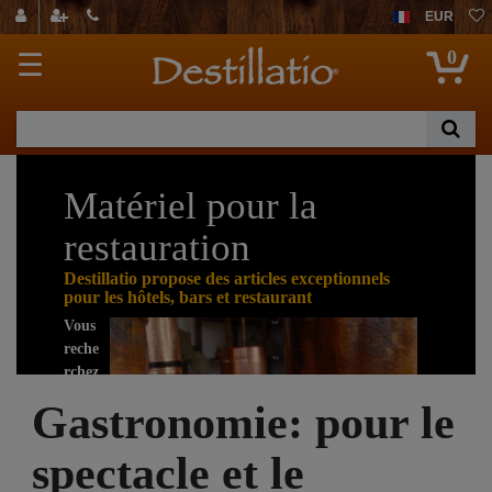
EUR
0
☰
Matériel pour la
restauration
Destillatio propose des articles exceptionnels
pour les hôtels, bars et restaurant
Vous
reche
rchez
quel
Gastronomie: pour le
que
chose
spectacle et le
de
spéci