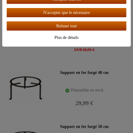
N'accepter que le nécessaire
Article phare
Support en fer forgé 30 cm
Refuser tout
Disponible en stock
Plus de détails
27,95 €
UVP 29,95 €
Support en fer forgé 40 cm
Disponible en stock
29,99 €
Support en fer forgé 50 cm