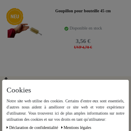
Nouveauté
Goupillon pour bouteille 45 cm
Disponible en stock
3,56 €
UVP 4,70 €
Cookies
Notre site web utilise des cookies. Certains d'entre eux sont essentiels,
d'autres nous aident à améliorer ce site web et votre expérience
d'utilisateur. Vous trouverez ici de plus amples informations sur notre
utilisation des cookies et sur vos droits en tant qu'utilisateur:
Nous utilisons des cookies sur notre site Web. Certains d’entre eux sont
Déclaration de confidentialité
Mentions légales
essentiels, tandis que d’autres nous aident à améliorer ce site Web et
Notre infolettre