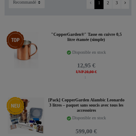
1
2
3
Article phare
"CopperGarden®" Tasse en cuivre 0,5
litre étamée (simple)
Disponible en stock
12,95 €
UVP 20,00 €
1
Nouveauté
[Pack] CopperGarden Alambic Leonardo
3 litres – paquet sans soucis avec tous les
accessoires
Disponible en stock
599,00 €