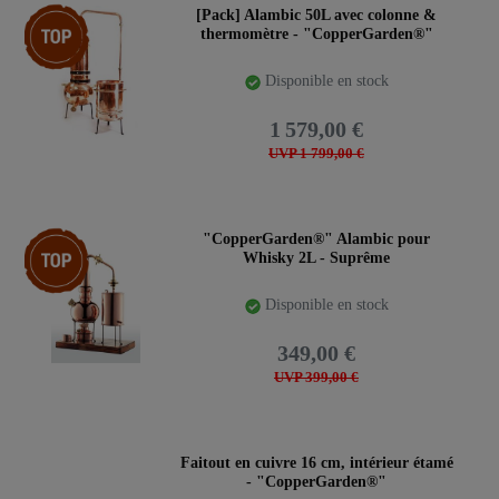
Pack d’articles
[Pack] Alambic 50L avec colonne &
thermomètre - "CopperGarden®"
Disponible en stock
1 579,00 €
UVP 1 799,00 €
Article phare
"CopperGarden®" Alambic pour
Whisky 2L - Suprême
Disponible en stock
349,00 €
UVP 399,00 €
Faitout en cuivre 16 cm, intérieur étamé
- "CopperGarden®"