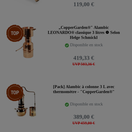
119,00 €
Article phare
„CopperGarden®" Alambic
LEONARDO® classique 3 litres ❁ Selon
Helge Schmickl
Disponible en stock
419,33 €
UVP 503,36 €
Article phare
[Pack] Alambic à colonne 3 L avec
thermomètre - "CopperGarden®"
Disponible en stock
389,00 €
UVP 459,00 €