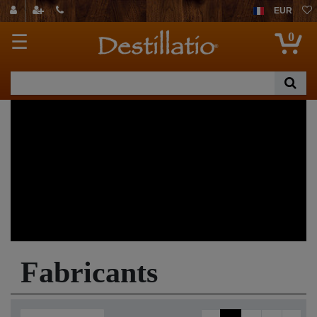
EUR
0
☰
Fabricants