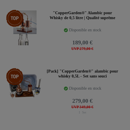
Article phare
"CopperGarden®" Alambic pour
Whisky de 0,5 litre | Qualité suprême
Disponible en stock
189,00 €
UVP 279,00 €
Pack d’articles
[Pack] "CopperGarden®" alambic pour
whisky 0,5L - Set sans souci
Disponible en stock
279,00 €
UVP 349,00 €
1
Set