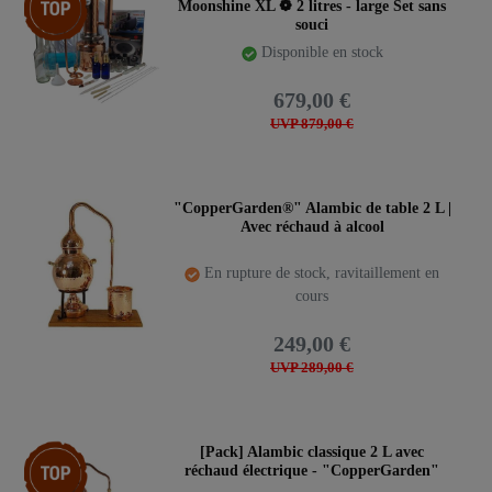
Moonshine XL ❁ 2 litres - large Set sans
souci
Disponible en stock
679,00 €
UVP 879,00 €
"CopperGarden®" Alambic de table 2 L |
Avec réchaud à alcool
En rupture de stock, ravitaillement en
cours
249,00 €
UVP 289,00 €
Pack d’articles
[Pack] Alambic classique 2 L avec
réchaud électrique - "CopperGarden"