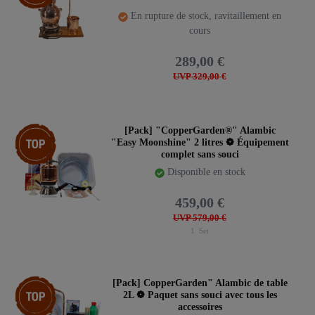
En rupture de stock, ravitaillement en
cours
289,00 €
UVP 329,00 €
Pack d’articles
[Pack] "CopperGarden®" Alambic
"Easy Moonshine" 2 litres ❁ Équipement
complet sans souci
Disponible en stock
459,00 €
UVP 579,00 €
1
Set
Pack d’articles
[Pack] CopperGarden" Alambic de table
2L ❁ Paquet sans souci avec tous les
accessoires