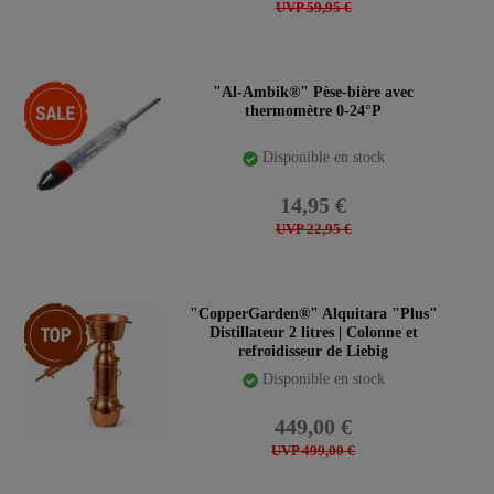
UVP 59,95 €
-35%
"Al-Ambik®" Pèse-bière avec
thermomètre 0-24°P
Disponible en stock
14,95 €
UVP 22,95 €
Article phare
"CopperGarden®" Alquitara "Plus"
Distillateur 2 litres | Colonne et
refroidisseur de Liebig
Disponible en stock
449,00 €
UVP 499,00 €