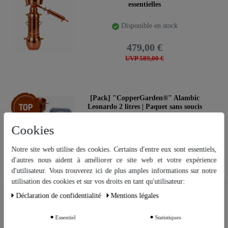
essentielles
Disponible en stock
479,00 €
UVP 589,00 €
Article phare
[Pack] "CopperGarden®" Alambic
Leonardo 2 litres | Paquet sans soucis
avec tous les accessoires
Cookies
Disponible en stock
599,00 €
Notre site web utilise des cookies. Certains d'entre eux sont essentiels,
d'autres nous aident à améliorer ce site web et votre expérience
UVP 749,00 €
d'utilisateur. Vous trouverez ici de plus amples informations sur notre
utilisation des cookies et sur vos droits en tant qu'utilisateur:
Nous utilisons des cookies sur notre site Web. Certains d’entre eux sont
Déclaration de confidentialité
Mentions légales
essentiels, tandis que d’autres nous aident à améliorer ce site Web et
Article phare
"CopperGarden®" Cocotte AURA ø27
votre expérience.
cm | Étain en cuivre
Essentiel
Statistiques