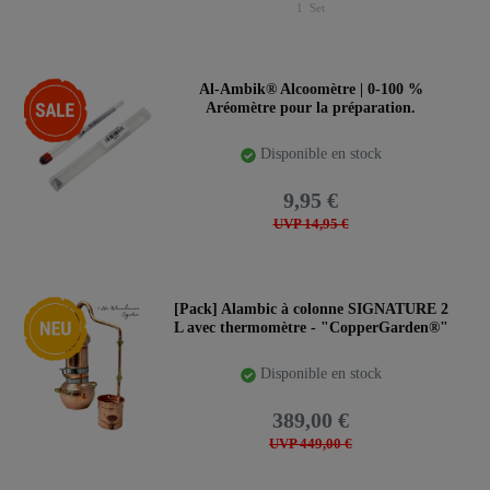
1
Set
-33%
Al-Ambik® Alcoomètre | 0-100 %
Aréomètre pour la préparation.
Disponible en stock
9,95 €
UVP 14,95 €
Nouveauté
[Pack] Alambic à colonne SIGNATURE 2
L avec thermomètre - "CopperGarden®"
Disponible en stock
389,00 €
UVP 449,00 €