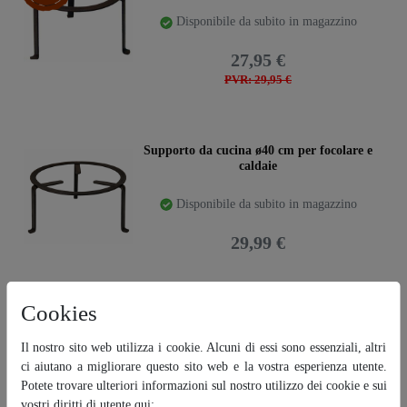
Disponibile da subito in magazzino
27,95 €
PVR: 29,95 €
Supporto da cucina ø40 cm per focolare e
caldaie
Disponibile da subito in magazzino
29,99 €
Cookies
Supporto da cottura ø50 cm per focolare
e caldaie.
Il nostro sito web utilizza i cookie. Alcuni di essi sono essenziali, altri
ci aiutano a migliorare questo sito web e la vostra esperienza utente.
Disponibile da subito in magazzino
Potete trovare ulteriori informazioni sul nostro utilizzo dei cookie e sui
vostri diritti di utente qui: