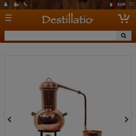
EUR
0
☰