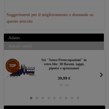
Suggerimenti per il miglioramento o domande su
questo articolo
Adatto
Artcoli simili
Set "Senza Preoccupazioni" in
Ceres::Template.storeSpecialTop
vetro blu: 30 flaconi, tappi,
pipette e spruzzatori
39,99 €
30
Set