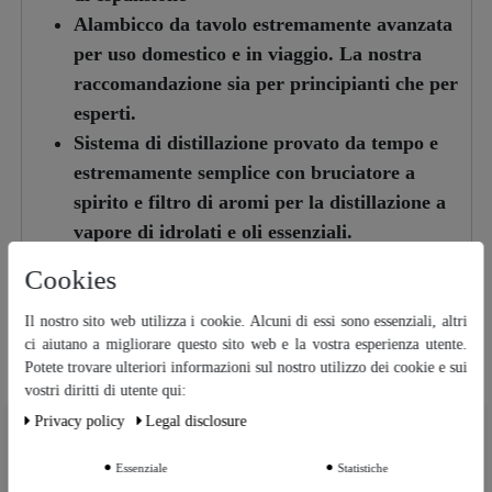
Alambicco da tavolo estremamente avanzata
per uso domestico e in viaggio. La nostra
raccomandazione sia per principianti che per
esperti.
Sistema di distillazione provato da tempo e
estremamente semplice con bruciatore a
spirito e filtro di aromi per la distillazione a
vapore di idrolati e oli essenziali.
Migliore qualità di marca dell'UE.
Cookies
Produzione vegana senza prodotti di origine
animale. Realizzato con grande amore e
Il nostro sito web utilizza i cookie. Alcuni di essi sono essenziali, altri
ci aiutano a migliorare questo sito web e la vostra esperienza utente.
competenza in Portogallo. Spedizione
Potete trovare ulteriori informazioni sul nostro utilizzo dei cookie e sui
neutrale in CO2 dal centro della Germania.
vostri diritti di utente qui:
Accessori e pezzi di ricambio disponibili in
Privacy policy
Legal disclosure
Ceres::Template.cookieBarHintText
qualsiasi momento! Consigliamo il set di
accessori "Senza preoccupazioni" per
Essenziale
Statistiche
Ceres::Template.cookieBarMoreSettings