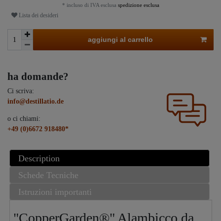
* incluso di IVA esclusa
spedizione esclusa
Lista dei desideri
aggiungi al carrello
ha domande?
Ci scriva:
info@destillatio.de
o ci chiami:
+49 (0)6672 918480*
Description
Schede Tecniche
Istruzioni importanti
"CopperGarden®" Alambicco da