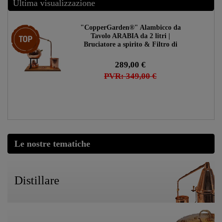
Ultima visualizzazione
"CopperGarden®" Alambicco da
Ceres::Template.storeSpecialTop
Tavolo ARABIA da 2 litri |
Bruciatore a spirito & Filtro di
aromi
289,00 €
PVR: 349,00 €
Le nostre tematiche
Distillare