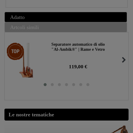
Adatto
Artcoli simili
Separatore automatico di olio
Ceres::Template.storeSpecialTop
"Al-Ambik®" | Rame e Vetro
119,00 €
Le nostre tematiche