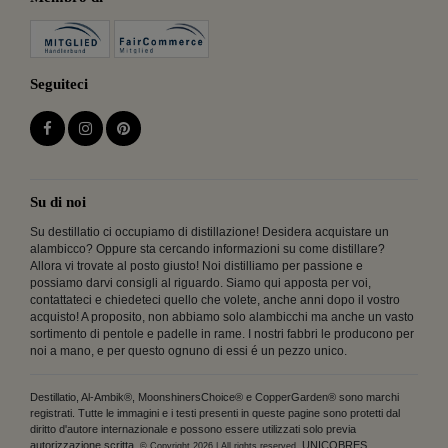
Seguiteci
Su di noi
Su destillatio ci occupiamo di distillazione! Desidera acquistare un
alambicco? Oppure sta cercando informazioni su come distillare?
Allora vi trovate al posto giusto! Noi distilliamo per passione e
possiamo darvi consigli al riguardo. Siamo qui apposta per voi,
contattateci e chiedeteci quello che volete, anche anni dopo il vostro
acquisto! A proposito, non abbiamo solo alambicchi ma anche un vasto
sortimento di pentole e padelle in rame. I nostri fabbri le producono per
noi a mano, e per questo ognuno di essi é un pezzo unico.
Destillatio, Al-Ambik®, MoonshinersChoice® e CopperGarden® sono marchi
registrati. Tutte le immagini e i testi presenti in queste pagine sono protetti dal
diritto d'autore internazionale e possono essere utilizzati solo previa
autorizzazione scritta.
UNICOBRES,
© Copyright 2026 | All rights reserved.