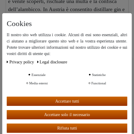
e venite scoperti, rischiate una multa e la confisca
dell’alambicco. In Austria è consentito distillare gin e
altri spiriti partendo da alcol acquistato legalmente.
Cookies
Il nostro sito web utilizza i cookie. Alcuni di essi sono essenziali, altri
ci aiutano a migliorare questo sito web e la vostra esperienza utente.
Perché dovreste acquistare questo
Potete trovare ulteriori informazioni sul nostro utilizzo dei cookie e sui
vostri diritti di utente qui:
alambicco SIGNATURE nel
Privacy policy
Legal disclosure
pacchetto “SORGENFREI” da
Ceres::Template.cookieBarHintText
Destillatio:
Essenziale
Statistiche
Ceres::Template.cookieBarMoreSettings
Da noi riceverete l’originale
Media esterni
Functional
“CopperGarden®” alambicco a colonna da 2
Ceres::Template.cookieBarAcceptAll
litri con termometro di distillazione già
Accettare tutti
montato e tutti gli accessori necessari per un
avvio rapido.
Accettare solo il necessario
Questo alambicco è stato realizzato con
Rifiuta tutti
grande amore, cura ed esperienza nell’UE, al