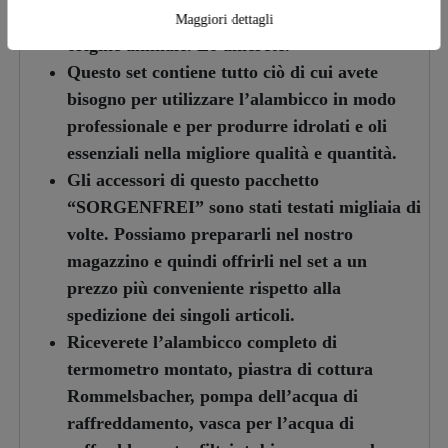
100% senza piombo e senza prodotti di
Maggiori dettagli
origine animale. Lo amerete.
Questo set contiene tutto ciò di cui avete
bisogno per utilizzare l’alambicco in modo
professionale e per produrre idrolati e oli
essenziali nella migliore qualità e quantità.
Gli accessori di questo pacchetto
“SORGENFREI” sono stati testati migliaia di
volte. Possiamo prepararli nel nostro
magazzino e quindi offrirli nel set a un
prezzo più conveniente rispetto alla
spedizione dei singoli articoli.
Riceverete l’alambicco completo di
termometro montato, piastra di cottura
Rommelsbacher, pompa dell’acqua di
raffreddamento, vasca per l’acqua di