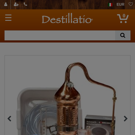
EUR
0
☰