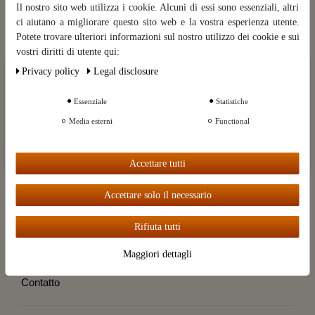
Il nostro sito web utilizza i cookie. Alcuni di essi sono essenziali, altri
ci aiutano a migliorare questo sito web e la vostra esperienza utente.
La categoria
Potete trovare ulteriori informazioni sul nostro utilizzo dei cookie e sui
vostri diritti di utente qui:
Marche
Privacy policy
Legal disclosure
Ceres::Template.cookieBarHintText
Servizio cliente
Essenziale
Statistiche
Ceres::Template.cookieBarMoreSettings
Informazioni
Media esterni
Functional
il mio conto
Ceres::Template.cookieBarAcceptAll
Accettare tutti
Destillatio
Accettare solo il necessario
Rifiuta tutti
Recedere dal contratto
Maggiori dettagli
Diritti di cancellazione
Contatto