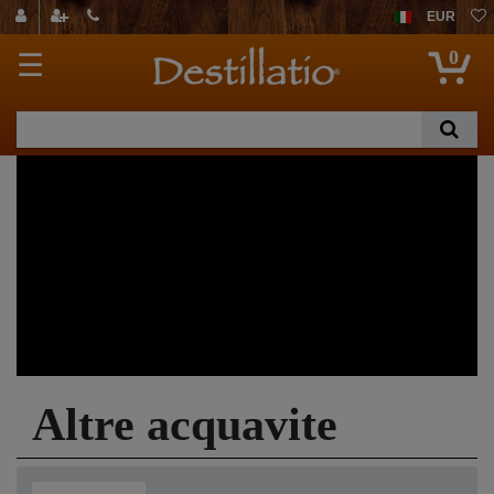
EUR
0
☰
Altre acquavite