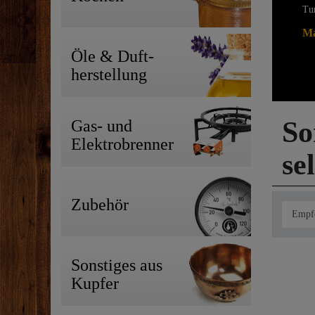
Tur
Ma
Öle & Duft-
herstellung
So
Gas- und
Elektrobrenner
se
Zubehör
Sonstiges aus
Kupfer