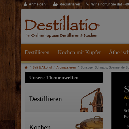
Anmelden
Registrieren
Wir sind für Sie da! +
Destillieren
Kochen mit Kupfer
Ätherisc
Saft & Alkohol
Aromatisieren
Sonstiger Schnaps: Spannende Spir
Unsere Themenwelten
S
Ar
Destillieren
In
Sch
Ess
Kochen
No