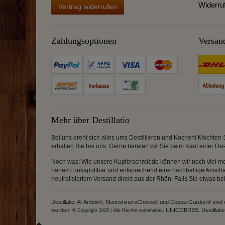
Widerru
Vertrag widerrufen
Zahlungsoptionen
Versan
Mehr über Destillatio
Bei uns dreht sich alles ums Destillieren und Kochen! Möchten 
erhalten Sie bei uns. Gerne beraten wir Sie beim Kauf einer Des
Noch was: Wie unsere Kupferschmiede können wir noch viel meh
nahezu unkaputtbar und entsprechend eine nachhaltige Anschaff
neutralisiertem Versand direkt aus der Rhön. Falls Sie etwas b
Destillatio, Al-Ambik®, MoonshinersChoice® und CopperGarden® sind ein
werden.
UNICOBRES, Destillatio, 
© Copyright 2026 | Alle Rechte vorbehalten.