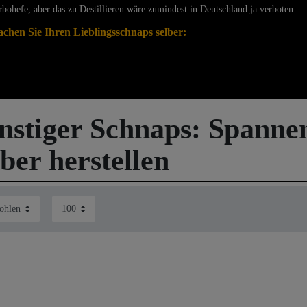
bohefe, aber das zu Destillieren wäre zumindest in Deutschland ja verboten.
chen Sie Ihren Lieblingsschnaps selber:
nstiger Schnaps: Spanne
lber herstellen