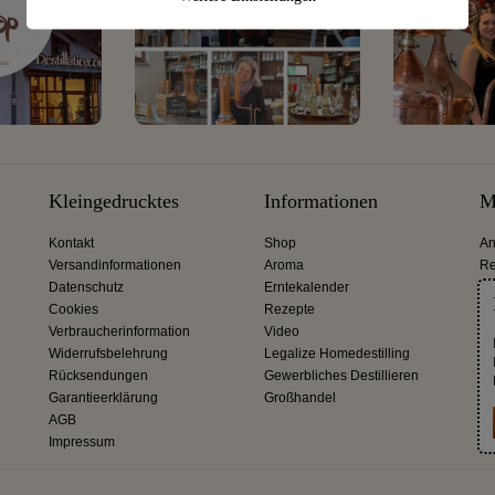
Kleingedrucktes
Informationen
M
Kontakt
Shop
An
Versandinformationen
Aroma
Re
Datenschutz
Erntekalender
Cookies
Rezepte
Verbraucherinformation
Video
Widerrufsbelehrung
Legalize Homedestilling
Rücksendungen
Gewerbliches Destillieren
Garantieerklärung
Großhandel
AGB
Impressum