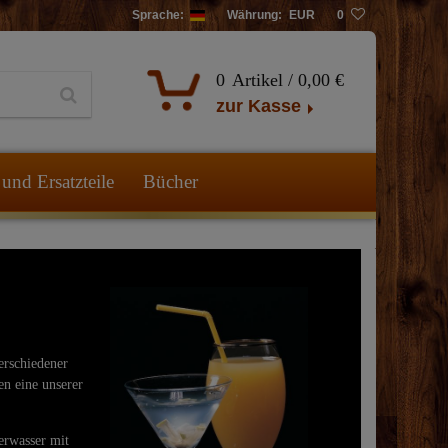
Sprache:
Währung:
EUR
0
0
Artikel /
0,00 €
zur Kasse
und Ersatzteile
Bücher
erschiedener
en eine unserer
erwasser mit