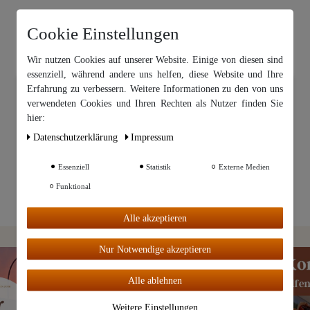
Cookie Einstellungen
Wir nutzen Cookies auf unserer Website. Einige von diesen sind
essenziell, während andere uns helfen, diese Website und Ihre
Erfahrung zu verbessern. Weitere Informationen zu den von uns
Wir nutzen Cookies auf unserer Website. Einige von diesen sind
essenziell, während andere uns helfen, diese Website und Ihre
verwendeten Cookies und Ihren Rechten als Nutzer finden Sie
Erfahrung zu verbessern. Weitere Informationen zu den von uns
hier:
verwendeten Cookies und Ihren Rechten als Nutzer finden Sie in
unserer
Daten­schutz­erklärung
Daten­schutz­erklärung
Impressum
und unserem
Impressum
.
Essenziell
Statistik
Externe Medien
Weitere Einstellungen
Funktional
Alle
Alle akzeptieren
akzeptiere
n
Nur Notwendige akzeptieren
Alle ablehnen
Weitere Einstellungen