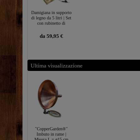
Damigiana in supporto
di legno da 5 litri | Set
con rubinetto di
scarico e tappo in
sughero
da 59,95 €
Ultima visualizzazione
"CopperGarden®"
Imbuto in rame |
Misura L = ø15 cm