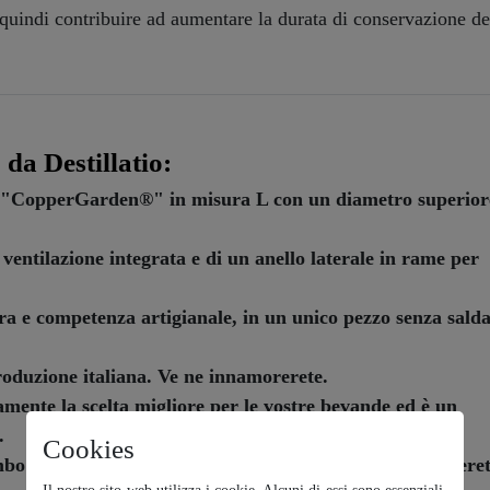
ò quindi contribuire ad aumentare la durata di conservazione de
da Destillatio:
e "CopperGarden®" in misura L con un diametro superior
ventilazione integrata e di un anello laterale in rame per
ura e competenza artigianale, in un unico pezzo senza sald
oduzione italiana. Ve ne innamorerete.
ente la scelta migliore per le vostre bevande ed è un
.
Cookies
bo e senza prodotti di origine animale. Ve ne innamoreret