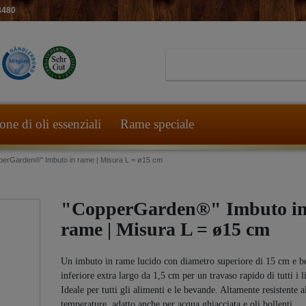
8480
ne di oli essenziali
Rame speciale
perGarden®" Imbuto in rame | Misura L = ø15 cm
"CopperGarden®" Imbuto i
rame | Misura L = ø15 cm
Un imbuto in rame lucido con diametro superiore di 15 cm e b
inferiore extra largo da 1,5 cm per un travaso rapido di tutti i l
Ideale per tutti gli alimenti e le bevande. Altamente resistente a
temperature, adatto anche per acqua ghiacciata e oli bollenti.