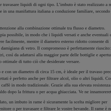
travasare liquidi di ogni tipo. L’imbuto è stato realizzato a
e in una manifattura italiana a conduzione familiare, secondo 
attenzione alla combinazione ottimale tra flusso e diametro.
pia possibile, in modo che i liquidi versati e anche eventuali c
ere facilmente, mentre il diametro esterno ridotto consente di
a damigiana di vetro. Il compromesso è perfettamente riuscito: 
i, così da adattarsi alla maggior parte delle bottiglie e apertu
ottimale di tutto ciò che desiderate versare.
e con un diametro di circa 15 cm, è ideale per il travaso prec
ttati è perfetto anche per filtrare alcol, olio o altri liquidi. Co
l caffè in modo tradizionale. Grazie alla sua elevata resistenza
aldo dopo la frittura o per acqua ghiacciata. Ve ne innamorere
illato, un imbuto in rame è sicuramente la scelta migliore per
tenitore o per travasare e filtrare le vostre bevande. Il rame è 