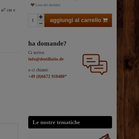
Lista dei desideri
= ø7 cm e
aggiungi al carrello
ha domande?
Ci scriva:
info@destillatio.de
o ci chiami:
+49 (0)6672 918480*
Le nostre tematiche