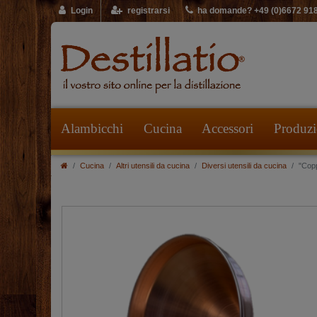
Login
registrarsi
ha domande? +49 (0)6672 91
Alambicchi
Cucina
Accessori
Produzio
Cucina
Altri utensili da cucina
Diversi utensili da cucina
"Cop