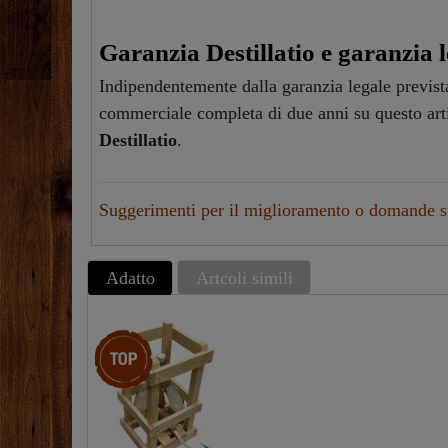
Garanzia Destillatio e garanzia l
Indipendentemente dalla garanzia legale prevista
commerciale completa di due anni su questo art
Destillatio
.
Suggerimenti per il miglioramento o domande su
Adatto
Artcoli simili
Ceres::Template.storeSpecialTop