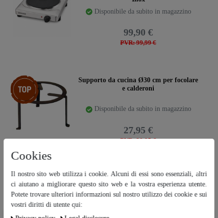
Disponibile da subito in magazzino
99,90 €
PVR: 99,99 €
Ceres::Template.storeSpecialTop
Supporto da cucina Ø30 cm per focolare
e calderoni
Disponibile da subito in magazzino
27,95 €
PVR: 29,95 €
Cookies
Il nostro sito web utilizza i cookie. Alcuni di essi sono essenziali, altri
Supporto da cucina ø40 cm per focolare e
ci aiutano a migliorare questo sito web e la vostra esperienza utente.
caldaie
Potete trovare ulteriori informazioni sul nostro utilizzo dei cookie e sui
vostri diritti di utente qui:
Disponibile da subito in magazzino