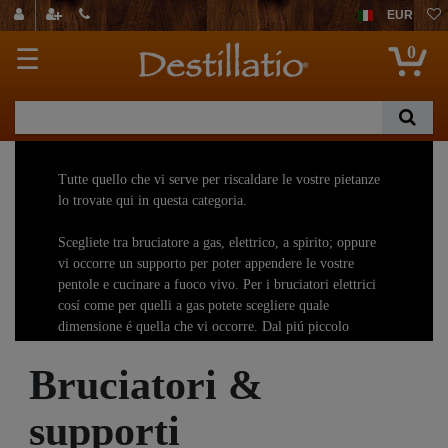
EUR
0
☰
Tutte quello che vi serve per riscaldare le vostre pietanze
lo trovate qui in questa categoria.
Scegliete tra bruciatore a gas, elettrico, a spirito; oppure
vi occorre un supporto per poter appendere le vostre
pentole e cucinare a fuoco vivo. Per i bruciatori elettrici
cosí come per quelli a gas potete scegliere quale
dimensione é quella che vi occorre. Dal piú piccolo
fornello da caffé, al piú grande bruciatore a gas, troverete
di tutto.
Bruciatori &
I bruciatori a gas sono stati costruiti apposta per le padelle
supporti
per paella. Se utilizzate un pentolone da 100 kg e piú, vi
consigliamo di dare un´occhiata anche ai supporti.