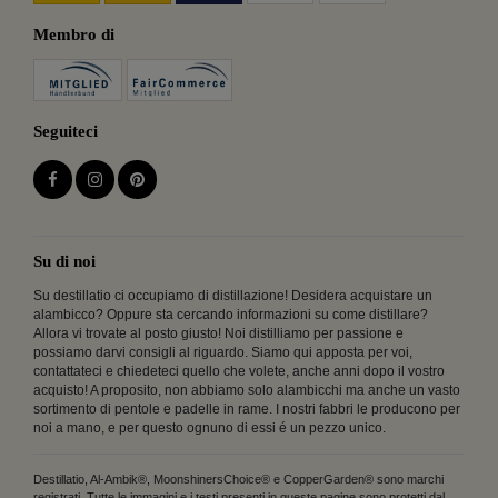
Membro di
Seguiteci
Su di noi
Su destillatio ci occupiamo di distillazione! Desidera acquistare un
alambicco? Oppure sta cercando informazioni su come distillare?
Allora vi trovate al posto giusto! Noi distilliamo per passione e
possiamo darvi consigli al riguardo. Siamo qui apposta per voi,
contattateci e chiedeteci quello che volete, anche anni dopo il vostro
acquisto! A proposito, non abbiamo solo alambicchi ma anche un vasto
sortimento di pentole e padelle in rame. I nostri fabbri le producono per
noi a mano, e per questo ognuno di essi é un pezzo unico.
Destillatio, Al-Ambik®, MoonshinersChoice® e CopperGarden® sono marchi
registrati. Tutte le immagini e i testi presenti in queste pagine sono protetti dal