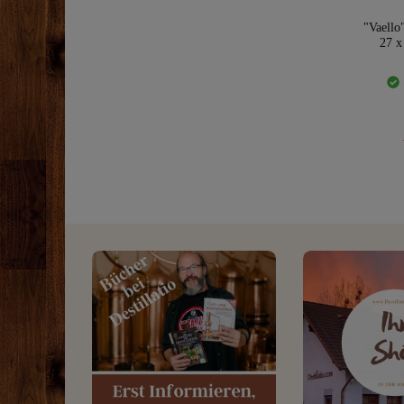
"Vaello"
27 x