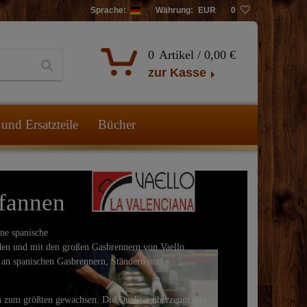
Sprache:
Währung:
EUR
0
0
Artikel /
0,00 €
zur Kasse
und Ersatzteile
Bücher
pfannen
ne spanische
nden und mit den großen Gasbrennern von Vaello
l an spanischen Gasbrennern, Ständern und
ch zum größten gewachsen. Die Qualität überzeugt und