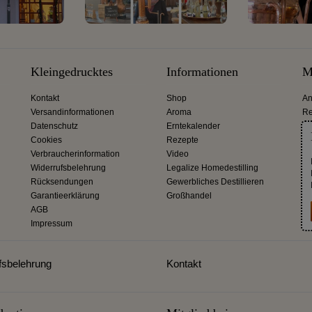
Kleingedrucktes
Informationen
M
Kontakt
Shop
An
Versandinformationen
Aroma
Re
Datenschutz
Erntekalender
Cookies
Rezepte
Verbraucherinformation
Video
Widerrufsbelehrung
Legalize Homedestilling
Rücksendungen
Gewerbliches Destillieren
Garantieerklärung
Großhandel
AGB
Impressum
fsbelehrung
Kontakt