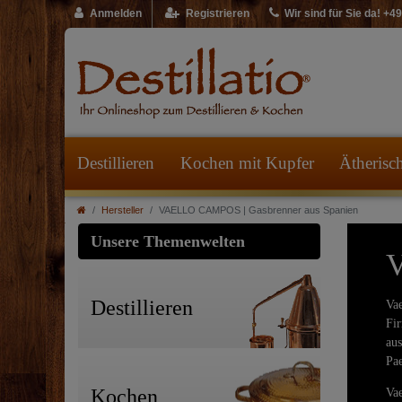
Anmelden
Registrieren
Wir sind für Sie da! +
Destillieren
Kochen mit Kupfer
Ätherisc
Hersteller
VAELLO CAMPOS | Gasbrenner aus Spanien
Unsere Themenwelten
V
Destillieren
Vae
Fir
aus
Pae
Kochen
Vae