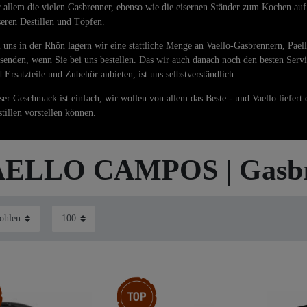
 allem die vielen Gasbrenner, ebenso wie die eisernen Ständer zum Kochen auf
eren Destillen und Töpfen.
 uns in der Rhön lagern wir eine stattliche Menge an Vaello-Gasbrennern, Pael
senden, wenn Sie bei uns bestellen. Das wir auch danach noch den besten Serv
 Ersatzteile und Zubehör anbieten, ist uns selbstverständlich.
er Geschmack ist einfach, wir wollen von allem das Beste - und Vaello liefert 
tillen vorstellen können.
ELLO CAMPOS | Gasbre
kel
Top-Artikel