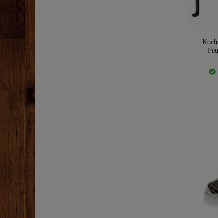
Kochs
Feu