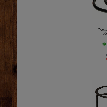
"Vaell
60