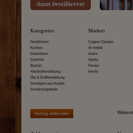
Kategorien
Marken
Destillieren
Copper Garden
Kochen
Al-Ambik
Dekorieren
Ardes
Zubehör
Vaello
Bücher
Ferrari
Alkoholherstellung
Hecht
Öle & Duftherstellung
Sonstiges aus Kupfer
Sonderangebote
Widerru
Vertrag widerrufen