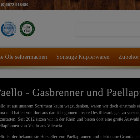
49 (0)6672 918480
he Öle selbermachen
Sonstige Kupferwaren
Zubehör 
aello - Gasbrenner und Paella
llo ist aus unserem Sortiment kaum wegzudenken, waren wir doch einstmals ei
ma und hatten von dort aus damit begonnen unsere Destillieranlagen zu verse
zustatten. Seit 2012 sitzen wir in der Rhön und bieten dort eine große Auswah
llapfannen von Vaello aus Valencia.
llo ist der bekannteste Hersteller von Paellapfannen und nicht ohne Grund au