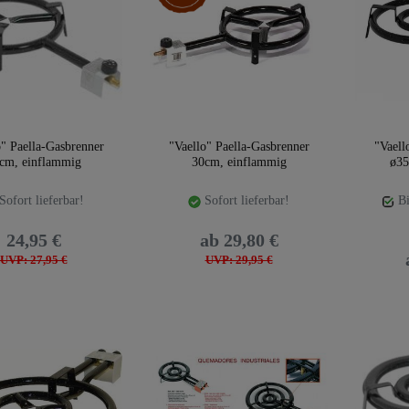
o" Paella-Gasbrenner
"Vaello" Paella-Gasbrenner
"Vaell
cm, einflammig
30cm, einflammig
ø35
Sofort lieferbar!
Sofort lieferbar!
Bi
24,95 €
ab 29,80 €
UVP: 27,95 €
UVP: 29,95 €