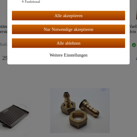
Funktional
Alle
Alle akzeptieren
akzeptiere
n
tänder ø40 cm für
Kochständer ø50 cm für
"Vael
Nur Notwendige akzeptieren
erstelle & Kessel
Feuerstelle & Kessel
ø30cm 
Alle ablehnen
Sofort lieferbar!
Sofort lieferbar!
Weitere Einstellungen
29,99 €
39,99 €