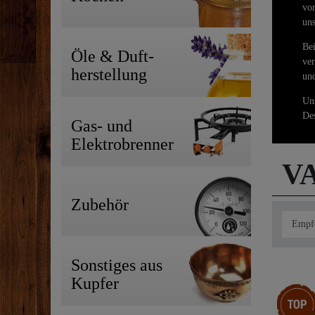
vor
uns
Bei
Öle & Duft-
ver
herstellung
und
Uns
Des
Gas- und
Elektrobrenner
VA
Zubehör
Sonstiges aus
Kupfer
Top-Arti