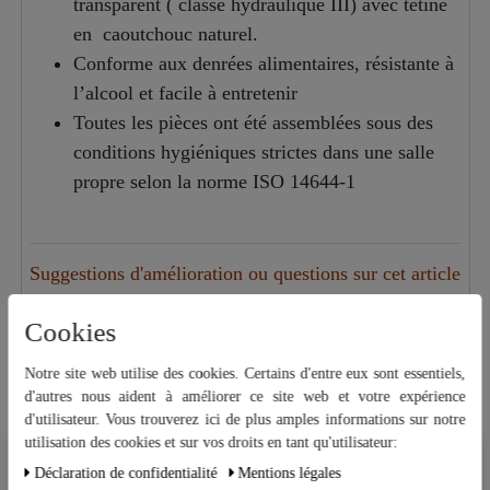
transparent ( classe hydraulique III) avec tétine
en caoutchouc naturel.
Conforme aux denrées alimentaires, résistante à
l’alcool et facile à entretenir
Toutes les pièces ont été assemblées sous des
conditions hygiéniques strictes dans une salle
propre selon la norme ISO 14644-1
Suggestions d'amélioration ou questions sur cet article
Cookies
Accessoires
Notre site web utilise des cookies. Certains d'entre eux sont essentiels,
Articles similaires
d'autres nous aident à améliorer ce site web et votre expérience
d'utilisateur. Vous trouverez ici de plus amples informations sur notre
utilisation des cookies et sur vos droits en tant qu'utilisateur:
"Hecht" Kit de 4 x Brosses pour
Nous utilisons des cookies sur notre site Web. Certains d’entre eux sont
Déclaration de confidentialité
Mentions légales
tubes à essai et pipettes
essentiels, tandis que d’autres nous aident à améliorer ce site Web et