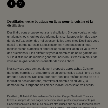
Destillatio: votre boutique en ligne pour la cuisine et la
distillation
Destillatio vous propose tout sur la distillation. Si vous voulez acheter
un alambic, ou cherchez des informations sur la production des eaux-
de-vie et l’extraction des huiles essentielles alors chez Destillatio vous
êtes à la bonne adresse. La distillation est notre passion et nous
maitrisons nos alambics et appareillages de distillation. Si vous avez
des questions sur les différents types d’alambics de notre gamme ou
sur la distillation de manière générale, nous nous ferons un plaisir de
vous renseigner et de vous orienter dans vos choix.
Nos services vous sont également proposés après achat. Cuisiner
dans des marmites et chaudrons en cuivre constitue aussi l’une de nos
grandes passions. Nos chaudronniers sont des maîtres dans l’art de la
fabrication des chaudrons, marmites et alambic en cuivre. ¿ la
demande nous forgeons des pièces individuelles selon vos désirs.
Destillatio, Al-Ambik®, MoonshinersChoice® et CopperGarden®. Tous les
textes et images de ces pages bénéficient d’une protection permanente par
Copyright contre la copie et ne peuvent être utilisés que sous autorisation écrite.
UNICOBRES, Destillatio, Kai Möller. Tous