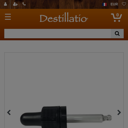
EUR
0
☰