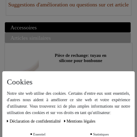
Suggestions d'amélioration ou questions sur cet article
Accessoires
Articles similaires
Pièce de rechange: tuyau en
silicone pour bonbonne
1,29 €
Cookies
UVP 2,99 €
Notre site web utilise des cookies. Certains d'entre eux sont essentiels,
d'autres nous aident à améliorer ce site web et votre expérience
d'utilisateur. Vous trouverez ici de plus amples informations sur notre
[Pack] "CopperGarden®"
Article phare
utilisation des cookies et sur vos droits en tant qu'utilisateur:
Alambic Easy Moonshine XL ❁ 2
Nous utilisons des cookies sur notre site Web. Certains d’entre eux sont
Déclaration de confidentialité
Mentions légales
litres - large Set sans souci
essentiels, tandis que d’autres nous aident à améliorer ce site Web et
votre expérience.
679,00 €
Essentiel
Statistiques