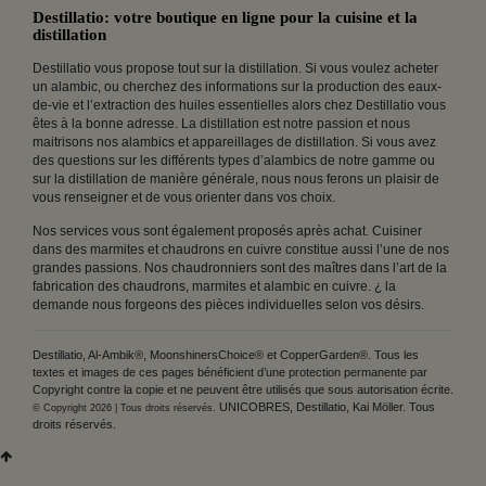
Destillatio: votre boutique en ligne pour la cuisine et la
distillation
Destillatio vous propose tout sur la distillation. Si vous voulez acheter
un alambic, ou cherchez des informations sur la production des eaux-
de-vie et l’extraction des huiles essentielles alors chez Destillatio vous
êtes à la bonne adresse. La distillation est notre passion et nous
maitrisons nos alambics et appareillages de distillation. Si vous avez
des questions sur les différents types d’alambics de notre gamme ou
sur la distillation de manière générale, nous nous ferons un plaisir de
vous renseigner et de vous orienter dans vos choix.
Nos services vous sont également proposés après achat. Cuisiner
dans des marmites et chaudrons en cuivre constitue aussi l’une de nos
grandes passions. Nos chaudronniers sont des maîtres dans l’art de la
fabrication des chaudrons, marmites et alambic en cuivre. ¿ la
demande nous forgeons des pièces individuelles selon vos désirs.
Destillatio, Al-Ambik®, MoonshinersChoice® et CopperGarden®. Tous les
textes et images de ces pages bénéficient d’une protection permanente par
Copyright contre la copie et ne peuvent être utilisés que sous autorisation écrite.
UNICOBRES, Destillatio, Kai Möller. Tous
© Copyright 2026 | Tous droits réservés.
droits réservés.