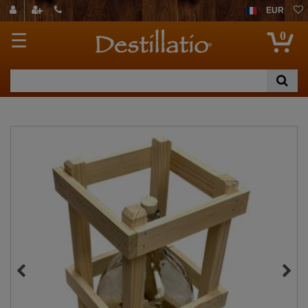
EUR
0
☰