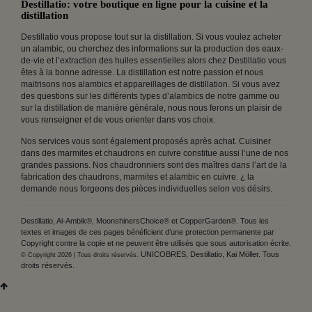
Destillatio: votre boutique en ligne pour la cuisine et la
distillation
Destillatio vous propose tout sur la distillation. Si vous voulez acheter
un alambic, ou cherchez des informations sur la production des eaux-
de-vie et l’extraction des huiles essentielles alors chez Destillatio vous
êtes à la bonne adresse. La distillation est notre passion et nous
maitrisons nos alambics et appareillages de distillation. Si vous avez
des questions sur les différents types d’alambics de notre gamme ou
sur la distillation de manière générale, nous nous ferons un plaisir de
vous renseigner et de vous orienter dans vos choix.
Nos services vous sont également proposés après achat. Cuisiner
dans des marmites et chaudrons en cuivre constitue aussi l’une de nos
grandes passions. Nos chaudronniers sont des maîtres dans l’art de la
fabrication des chaudrons, marmites et alambic en cuivre. ¿ la
demande nous forgeons des pièces individuelles selon vos désirs.
Destillatio, Al-Ambik®, MoonshinersChoice® et CopperGarden®. Tous les
textes et images de ces pages bénéficient d’une protection permanente par
Copyright contre la copie et ne peuvent être utilisés que sous autorisation écrite.
UNICOBRES, Destillatio, Kai Möller. Tous
© Copyright 2026 | Tous droits réservés.
droits réservés.