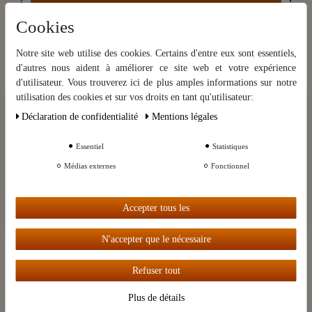
Commander la newsletter gratuite
Cookies
Catégories
Notre site web utilise des cookies. Certains d'entre eux sont essentiels,
d'autres nous aident à améliorer ce site web et votre expérience
Marques
d'utilisateur. Vous trouverez ici de plus amples informations sur notre
utilisation des cookies et sur vos droits en tant qu'utilisateur:
Service clients
Nous utilisons des cookies sur notre site Web. Certains d’entre eux sont
Déclaration de confidentialité
Mentions légales
essentiels, tandis que d’autres nous aident à améliorer ce site Web et
Informations
votre expérience.
Essentiel
Statistiques
Mon compte
Autres paramètres
Médias externes
Fonctionnel
Destillatio
Accepter tous les
Tout accepter
Résilier le contrat
N'accepter que le nécessaire
Instructions de révocation
Refuser tout
Contact
Plus de détails