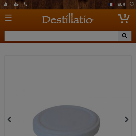
EUR
0
☰