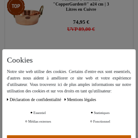
"CopperGarden®" ø24 cm | 3
Litres en Cuivre
74,95 €
UVP 89,00 €
Cookies
Articles visités
Notre site web utilise des cookies. Certains d'entre eux sont essentiels,
d'autres nous aident à améliorer ce site web et votre expérience
Couvercle "twist off" TO66 avec
d'utilisateur. Vous trouverez ici de plus amples informations sur notre
66 mm de diamètre
utilisation des cookies et sur vos droits en tant qu'utilisateur:
Nous utilisons des cookies sur notre site Web. Certains d’entre eux sont
Déclaration de confidentialité
Mentions légales
essentiels, tandis que d’autres nous aident à améliorer ce site Web et
0,22 €
votre expérience.
UVP 0,39 €
Essentiel
Statistiques
Autres paramètres
Médias externes
Fonctionnel