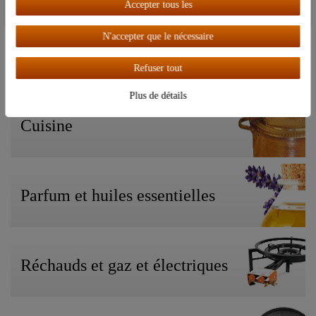
Notre univers thématique
Accepter tous les
Tout accepter
N'accepter que le nécessaire
Alambics & distillation
Refuser tout
Plus de détails
Cuisine
Parfum et huiles essentielles
Réchauds et gaz et électriques