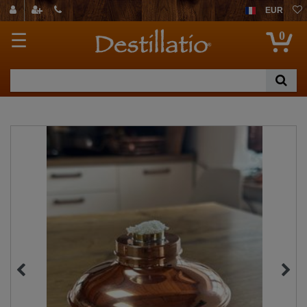
EUR
0
☰