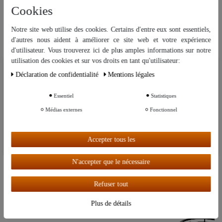
Cookies
Notre site web utilise des cookies. Certains d'entre eux sont essentiels,
d'autres nous aident à améliorer ce site web et votre expérience
d'utilisateur. Vous trouverez ici de plus amples informations sur notre
Notre univers thématique
utilisation des cookies et sur vos droits en tant qu'utilisateur:
Nous utilisons des cookies sur notre site Web. Certains d’entre eux sont
Déclaration de confidentialité
Mentions légales
essentiels, tandis que d’autres nous aident à améliorer ce site Web et
votre expérience.
Alambics & distillation
Essentiel
Statistiques
Autres paramètres
Médias externes
Fonctionnel
Cuisine
Accepter tous les
Tout accepter
N'accepter que le nécessaire
Refuser tout
Parfum et huiles essentielles
Plus de détails