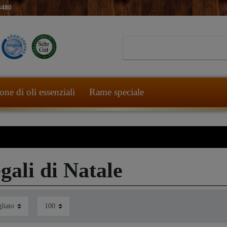
8480
ne di oli essenziali
Rame speciale
gali di Natale