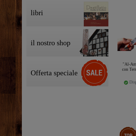
libri
il nostro shop
"Al-Am
con Ter
Offerta speciale
Disp
Ceres::T