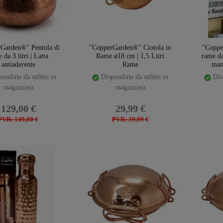
Garden®" Pentola di
"CopperGarden®" Ciotola in
"Coppe
 da 3 litri | Latta
Rame ø18 cm | 1,5 Litri
rame da
antiaderente
Rame
man
onibile da subito in
Disponibile da subito in
Disp
magazzino
magazzino
129,00 €
29,99 €
PVR: 149,00 €
PVR: 39,99 €