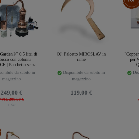
Garden®" 0,5 litri di
OJ: Falcetto MIROSLAV in
"Copper
bicco con colonna
rame
per W
E | Pacchetto senza
Q
pazioni con tutti gli
onibile da subito in
Disponibile da subito in
Disp
accessori
magazzino
magazzino
249,00 €
119,00 €
PVR: 289,00 €
1
Set
emplate.storeSpecialTop