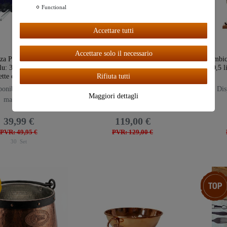
Functional
Ceres::Te
mplate.coo
Accettare tutti
kieBarAcc
eptAll
Accettare solo il necessario
za Preoccupazioni" in
Separatore automatico di olio
Alambic
lu: 30 flaconi, tappi,
"Al-Ambik®" | Rame e Vetro
da 0,5 
ette e spruzzatori
Rifiuta tutti
onibile da subito in
Disponibile da subito in
Disp
Maggiori dettagli
magazzino
magazzino
39,99 €
119,00 €
PVR: 49,95 €
PVR: 129,00 €
30
Set
emplate.storeSpecialNew
Ceres::T