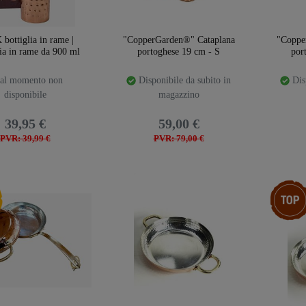
bottiglia in rame |
"CopperGarden®" Cataplana
"Coppe
ia in rame da 900 ml
portoghese 19 cm - S
por
al momento non
Disponibile da subito in
Disp
disponibile
magazzino
39,95 €
59,00 €
PVR: 39,99 €
PVR: 79,00 €
emplate.storeSpecialNew
Ceres::T