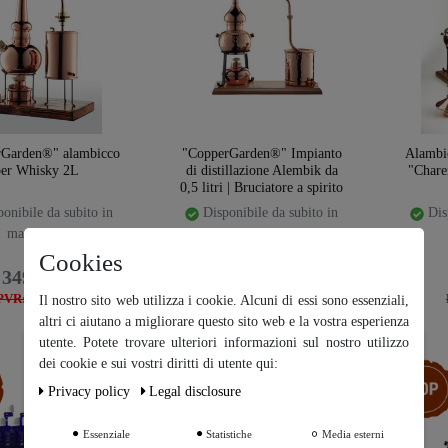
Garden®" alambicco
"CopperGarden®" Impianto
Alambic
per Whisky 2L
di distillazione Alembik da
"Chare
0,5 litri | Bruciatore a spirito
onibile da subito in
Disponibile da subito in
Disp
magazzino
magazzino
Cookies
349,00 €
149,00 €
PVR: 399,00 €
PVR: 179,00 €
Il nostro sito web utilizza i cookie. Alcuni di essi sono essenziali,
altri ci aiutano a migliorare questo sito web e la vostra esperienza
utente. Potete trovare ulteriori informazioni sul nostro utilizzo
Ceres::Template.cookieBarHintText
dei cookie e sui vostri diritti di utente qui:
emplate.storeSpecialTop
Ceres::Template.storeSpecialTop
Ceres::T
Privacy policy
Legal disclosure
Ceres::Template.cookieB
arMoreSettings
Essenziale
Statistiche
Media esterni