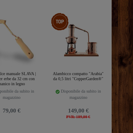
Ceres::Template.storeSpecialTop
alce manuale SLAVA |
Alambicco compatto "Arabia"
per erbe da 32 cm con
da 0,5 litri "CopperGarden®"
anico in legno
onibile da subito in
Disponibile da subito in
magazzino
magazzino
79,00 €
149,00 €
PVR: 189,00 €