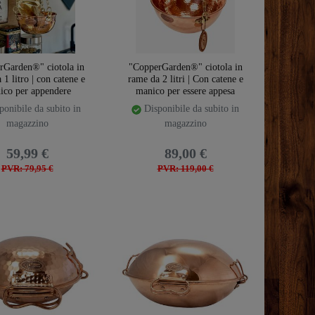
rGarden®" ciotola in
"CopperGarden®" ciotola in
 1 litro | con catene e
rame da 2 litri | Con catene e
ico per appendere
manico per essere appesa
onibile da subito in
Disponibile da subito in
magazzino
magazzino
59,99 €
89,00 €
PVR: 79,95 €
PVR: 119,00 €