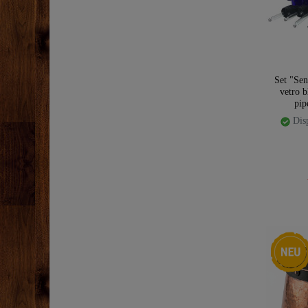
Set "Sen
vetro b
pip
Disp
Ceres::T