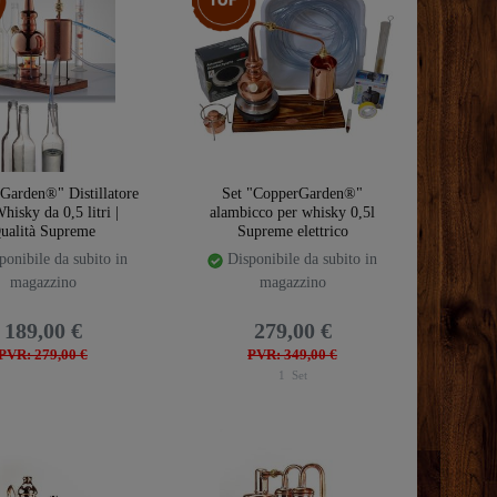
Garden®" Distillatore
Set "CopperGarden®"
hisky da 0,5 litri |
alambicco per whisky 0,5l
ualità Supreme
Supreme elettrico
onibile da subito in
Disponibile da subito in
magazzino
magazzino
189,00 €
279,00 €
PVR: 279,00 €
PVR: 349,00 €
1
Set