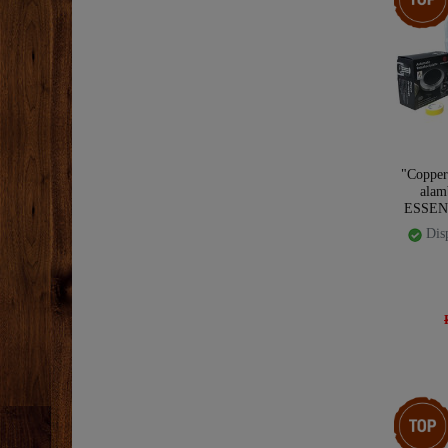
"Copper
alam
ESSENC
preoccu
Disp
Ceres::T