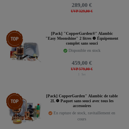
289,00 €
UVP 329,00 €
Pack d’articles
[Pack] "CopperGarden®" Alambic
"Easy Moonshine" 2 litres ❁ Équipement
complet sans souci
Disponible en stock
459,00 €
UVP 579,00 €
1
Set
Pack d’articles
[Pack] CopperGarden" Alambic de table
2L ❁ Paquet sans souci avec tous les
accessoires
En rupture de stock, ravitaillement en
cours