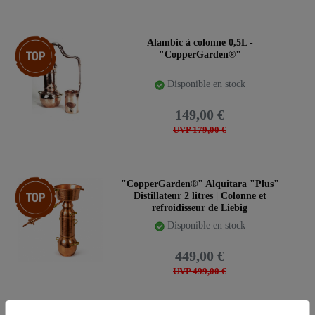
Article phare
Alambic à colonne 0,5L -
"CopperGarden®"
Disponible en stock
149,00 €
UVP 179,00 €
Article phare
"CopperGarden®" Alquitara "Plus"
Distillateur 2 litres | Colonne et
refroidisseur de Liebig
Disponible en stock
449,00 €
UVP 499,00 €