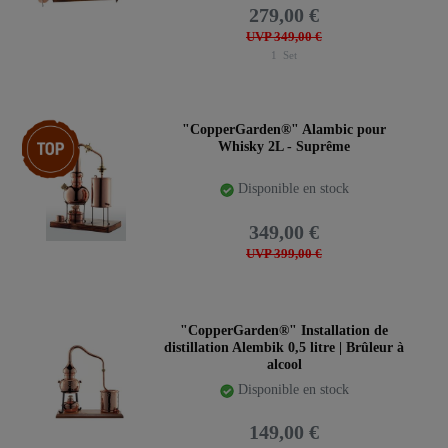
279,00 €
UVP 349,00 €
1
Set
Article phare
"CopperGarden®" Alambic pour
Whisky 2L - Suprême
Disponible en stock
349,00 €
UVP 399,00 €
"CopperGarden®" Installation de
distillation Alembik 0,5 litre | Brûleur à
alcool
Disponible en stock
149,00 €