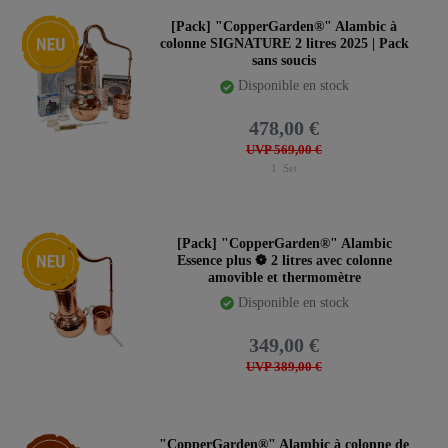
Nouveauté
[Pack] "CopperGarden®" Alambic à
colonne SIGNATURE 2 litres 2025 | Pack
sans soucis
Disponible en stock
478,00 €
UVP 569,00 €
1
Set
Nouveauté
[Pack] "CopperGarden®" Alambic
Essence plus ❁ 2 litres avec colonne
amovible et thermomètre
Disponible en stock
349,00 €
UVP 389,00 €
Article phare
"CopperGarden®" Alambic à colonne de