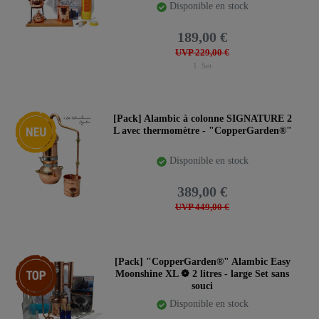
Disponible en stock
189,00 €
UVP 229,00 €
1
Set
Nouveauté
[Pack] Alambic à colonne SIGNATURE 2
L avec thermomètre - "CopperGarden®"
Disponible en stock
389,00 €
UVP 449,00 €
Article phare
[Pack] "CopperGarden®" Alambic Easy
Moonshine XL ❁ 2 litres - large Set sans
souci
Disponible en stock