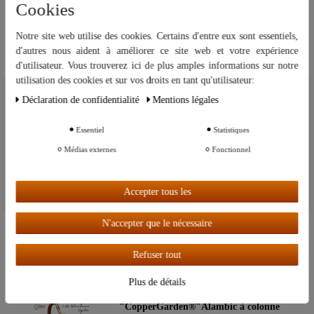
Cookies
Nouveauté
Distillerie "CopperGarden®" Leonardo 2
litres | par Helge Schmickl
Notre site web utilise des cookies. Certains d'entre eux sont essentiels,
d'autres nous aident à améliorer ce site web et votre expérience
Disponible en stock
d'utilisateur. Vous trouverez ici de plus amples informations sur notre
489,00 €
utilisation des cookies et sur vos droits en tant qu'utilisateur:
Nous utilisons des cookies sur notre site Web. Certains d’entre eux sont
UVP 579,00 €
Déclaration de confidentialité
Mentions légales
essentiels, tandis que d’autres nous aident à améliorer ce site Web et
votre expérience.
Essentiel
Statistiques
Autres paramètres
Article phare
Médias externes
Fonctionnel
[Pack] "CopperGarden®" Alambic
Leonardo 2 litres | Paquet sans soucis
avec tous les accessoires
Accepter tous les
En rupture de stock, ravitaillement en
Tout accepter
cours
N'accepter que le nécessaire
599,00 €
UVP 749,00 €
Refuser tout
Plus de détails
"CopperGarden®"Alambic à colonne