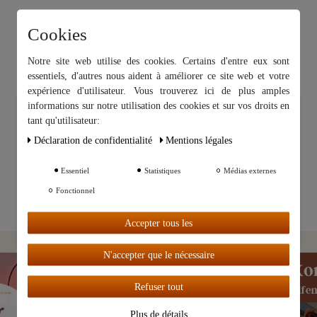
Cookies
Notre site web utilise des cookies. Certains d'entre eux sont
essentiels, d'autres nous aident à améliorer ce site web et votre
expérience d'utilisateur. Vous trouverez ici de plus amples
informations sur notre utilisation des cookies et sur vos droits en
Nous utilisons des cookies sur notre site Web. Certains d’entre eux
tant qu'utilisateur:
sont essentiels, tandis que d’autres nous aident à améliorer ce site
Web et votre expérience.
Déclaration de confidentialité
Mentions légales
Essentiel
Statistiques
Médias externes
Autres paramètres
Fonctionnel
Tout
Accepter tous les
accepter
N'accepter que le nécessaire
Refuser tout
Plus de détails