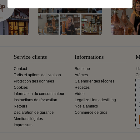
Service clients
Informations
M
Contact
Boutique
Id
Tarifs et options de livraison
Arômes
Cr
Protection des données
Calendrier des récoltes
Cookies
Recettes
Information du consommateur
Video
Instructions de révocation
Legalize Homedestilling
Retours
Nos alambics
Déclaration de garantie
Commerce de gros
Mentions légales
Impressum