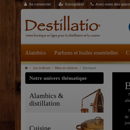
Se connecter
Enregistrer
Avez-vous des quest
Alambics
Parfums et huiles essentielles
C
Jus & Alcool
Mise en réserve
Barriques
Notre univers thématique
B
Alambics &
Nou
all
distillation
Nos
de 
joi
Cuisine