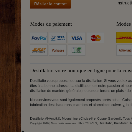
Instruct
Résilier le contrat
Modes de paiement
Modes 
Destillatio: votre boutique en ligne pour la cuisi
Destillatio vous propose tout sur la distillation. Si vous voulez
êtes à la bonne adresse. La distillation est notre passion et no
distillation de manière générale, nous nous ferons un plaisir de
Nos services vous sont également proposés après achat. Cuisine
fabrication des chaudrons, marmites et alambic en cuivre. ¿ la
Destillatio, Al-Ambik®, MoonshinersChoice® et CopperGarden®. Tous les 
UNICOBRES, Destillatio, Kai Möller. T
Copyright 2026 | Tous droits réservés.