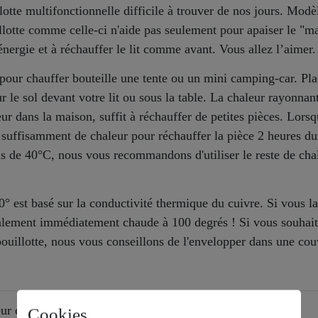
lotte multifonctionnelle difficile à trouver de nos jours. Modè
llotte comme celle-ci n'aide pas seulement pour apaiser le "m
énergie et à réchauffer le lit comme avant. Vous allez l’aimer.
 pour chauffer bouteille une tente ou un mini camping-car. Pl
 le sol devant votre lit ou sous la table. La chaleur rayonnan
r dans la maison, suffit à réchauffer de petites pièces. Lorsqu
e suffisamment de chaleur pour réchauffer la pièce 2 heures du
ous de 40°C, nous vous recommandons d'utiliser le reste de cha
0° est basé sur la conductivité thermique du cuivre. Si vous la
également immédiatement chaude à 100 degrés ! Si vous souhai
bouillotte, nous vous conseillons de l'envelopper dans une cou
ur en cuivre
Cookies