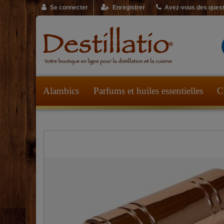
Se connecter
Enregistrer
Avez-vous des quest
Alambics
Parfums et huiles essentielles
C