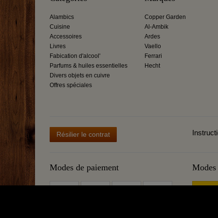
Alambics
Copper Garden
Cuisine
Al-Ambik
Accessoires
Ardes
Livres
Vaello
Fabication d'alcool'
Ferrari
Parfums & huiles essentielles
Hecht
Divers objets en cuivre
Offres spéciales
Instruct
Résilier le contrat
Modes de paiement
Modes 