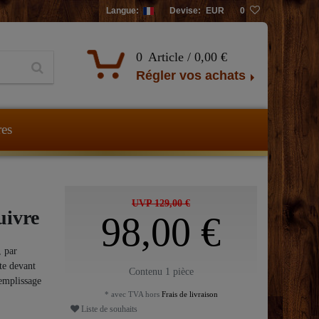
Langue:
Devise:
EUR
0
0
Article /
0,00 €
Régler vos achats
res
UVP 129,00 €
uivre
98,00 €
, par
te devant
Contenu
1
pièce
remplissage
* avec TVA hors
Frais de livraison
Liste de souhaits