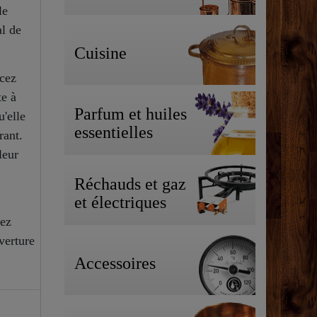
le
al de
Cuisine
acez
te à
Parfum et huiles
'elle
essentielles
rant.
leur
Réchauds et gaz
et électriques
tez
verture
Accessoires