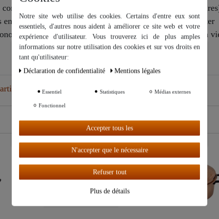
 convient pour l'eau chaude (attention aux risques de brûlures
Notre site web utilise des cookies. Certains d'entre eux sont
en laiton avec un œillet stable pour accrocher et transporter
essentiels, d'autres nous aident à améliorer ce site web et votre
nomiser l'énergie avec une qualité durable comme au bon vi
expérience d'utilisateur. Vous trouverez ici de plus amples
informations sur notre utilisation des cookies et sur vos droits en
Nous utilisons des cookies sur notre site Web. Certains d’entre eux
tant qu'utilisateur:
sont essentiels, tandis que d’autres nous aident à améliorer ce site
Web et votre expérience.
Déclaration de confidentialité
Mentions légales
article
Essentiel
Statistiques
Médias externes
Autres paramètres
Fonctionnel
Tout
Accepter tous les
accepter
N'accepter que le nécessaire
Nouveauté
Nouveauté
Refuser tout
Plus de détails