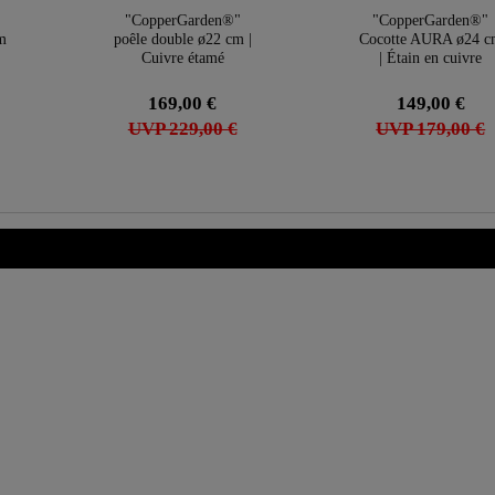
"CopperGarden®"
"CopperGarden®"
m
poêle double ø22 cm |
Cocotte AURA ø24 c
Cuivre étamé
| Étain en cuivre
169,00 €
149,00 €
UVP 229,00 €
UVP 179,00 €