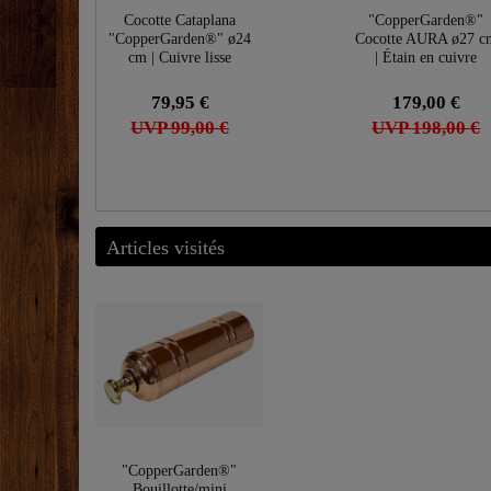
Cocotte Cataplana
"CopperGarden®"
"CopperGarden®" ø24
Cocotte AURA ø27 c
cm | Cuivre lisse
| Étain en cuivre
79,95 €
179,00 €
UVP 99,00 €
UVP 198,00 €
Articles visités
"CopperGarden®"
Bouillotte/mini