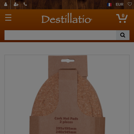
EUR
0
☰