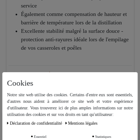
service
Également comme compensation de hauteur et
barrière de température lors de la distillation
Excellente stabilité malgré la surface douce -
protection anti-rayures idéale lors de l'empilage
de vos casseroles et poêles
Suggestions d'amélioration ou questions sur cet article
Cookies
Notre site web utilise des cookies. Certains d'entre eux sont essentiels,
Accessoires
d'autres nous aident à améliorer ce site web et votre expérience
Articles similaires
d'utilisateur. Vous trouverez ici de plus amples informations sur notre
utilisation des cookies et sur vos droits en tant qu'utilisateur:
Nous utilisons des cookies sur notre site Web. Certains d’entre eux sont
Déclaration de confidentialité
Mentions légales
essentiels, tandis que d’autres nous aident à améliorer ce site Web et
Poêle ovale en cuivre
votre expérience.
"CopperGarden®" 25 cm –
étamée
Essentiel
Statistiques