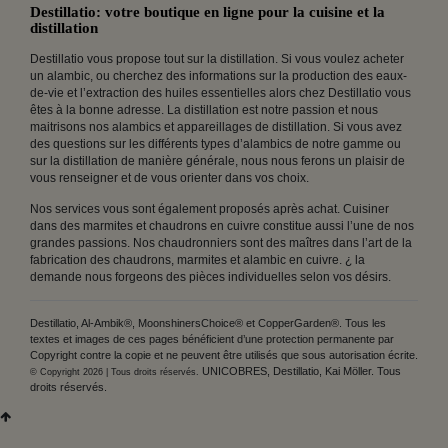
Destillatio: votre boutique en ligne pour la cuisine et la
distillation
Destillatio vous propose tout sur la distillation. Si vous voulez acheter
un alambic, ou cherchez des informations sur la production des eaux-
de-vie et l’extraction des huiles essentielles alors chez Destillatio vous
êtes à la bonne adresse. La distillation est notre passion et nous
maitrisons nos alambics et appareillages de distillation. Si vous avez
des questions sur les différents types d’alambics de notre gamme ou
sur la distillation de manière générale, nous nous ferons un plaisir de
vous renseigner et de vous orienter dans vos choix.
Nos services vous sont également proposés après achat. Cuisiner
dans des marmites et chaudrons en cuivre constitue aussi l’une de nos
grandes passions. Nos chaudronniers sont des maîtres dans l’art de la
fabrication des chaudrons, marmites et alambic en cuivre. ¿ la
demande nous forgeons des pièces individuelles selon vos désirs.
Destillatio, Al-Ambik®, MoonshinersChoice® et CopperGarden®. Tous les
textes et images de ces pages bénéficient d’une protection permanente par
Copyright contre la copie et ne peuvent être utilisés que sous autorisation écrite.
UNICOBRES, Destillatio, Kai Möller. Tous
© Copyright 2026 | Tous droits réservés.
droits réservés.