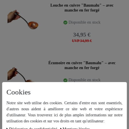
Louche en cuivre "Baumalu" – avec
manche en fer forgé
Disponible en stock
34,95 €
UVP 34,99 €
Écumoire en cuivre "Baumalu" – avec
manche en fer forgé
Disponible en stock
Cookies
29,99 €
Notre site web utilise des cookies. Certains d'entre eux sont essentiels,
d'autres nous aident à améliorer ce site web et votre expérience
d'utilisateur. Vous trouverez ici de plus amples informations sur notre
Nouveauté
"Baumalu" Poêle en cuivre 32 cm avec
manche – étamée
utilisation des cookies et sur vos droits en tant qu'utilisateur:
Nous utilisons des cookies sur notre site Web. Certains d’entre eux sont