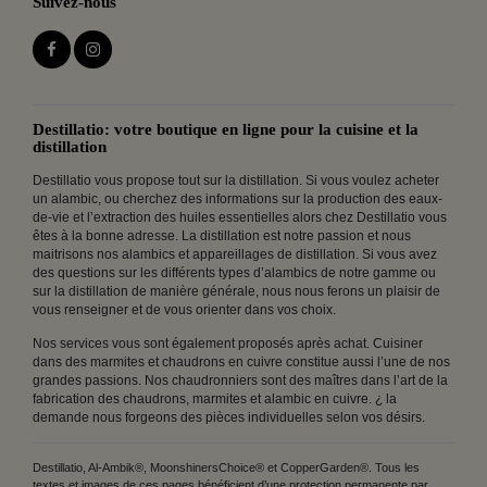
Suivez-nous
Destillatio: votre boutique en ligne pour la cuisine et la
distillation
Destillatio vous propose tout sur la distillation. Si vous voulez acheter
un alambic, ou cherchez des informations sur la production des eaux-
de-vie et l’extraction des huiles essentielles alors chez Destillatio vous
êtes à la bonne adresse. La distillation est notre passion et nous
maitrisons nos alambics et appareillages de distillation. Si vous avez
des questions sur les différents types d’alambics de notre gamme ou
sur la distillation de manière générale, nous nous ferons un plaisir de
vous renseigner et de vous orienter dans vos choix.
Nos services vous sont également proposés après achat. Cuisiner
dans des marmites et chaudrons en cuivre constitue aussi l’une de nos
grandes passions. Nos chaudronniers sont des maîtres dans l’art de la
fabrication des chaudrons, marmites et alambic en cuivre. ¿ la
demande nous forgeons des pièces individuelles selon vos désirs.
Destillatio, Al-Ambik®, MoonshinersChoice® et CopperGarden®. Tous les
textes et images de ces pages bénéficient d’une protection permanente par