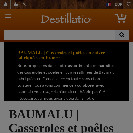
EUR
0
☰
BAUMALU | Casseroles et poêles en cuivre
fabriquées en France
Nous proposons dans notre assortiment des marmites,
des casseroles et poêles en cuivre raffinées de Baumalu,
fabriquées en France, et ce en toute conviction.
Lorsque nous avons commencé à collaborer avec
Baumalu en 2014, cela n'aurait en théorie pas été
nécessaire, car nous avions déjà dans notre
assortiment de magnifiques marmites et poêles en
BAUMALU |
cuivre de la forge "CopperGarden® ". Contrairement à «
CopperGarden », Baumalu utilise des poignées et des
Casseroles et poêles
manches en fer qui présentent un avantage non
négligeable: grâce à leur faible conductivité thermique,