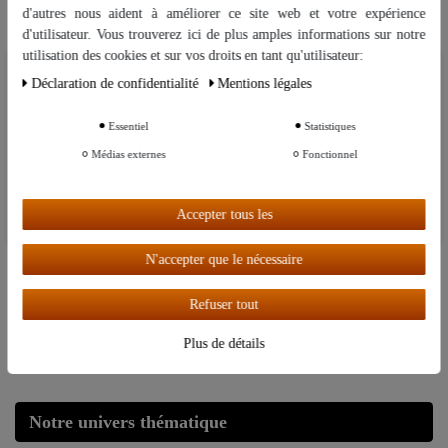
CopperGarden couvercle en
d'autres nous aident à améliorer ce site web et votre expérience
cuivre 24 cm de diamètre – Forgé
d'utilisateur. Vous trouverez ici de plus amples informations sur notre
à la main
utilisation des cookies et sur vos droits en tant qu'utilisateur:
Nous utilisons des cookies sur notre site Web. Certains d’entre eux sont
24,95 €
Déclaration de confidentialité
Mentions légales
essentiels, tandis que d’autres nous aident à améliorer ce site Web et
UVP 29,95 €
votre expérience.
Essentiel
Statistiques
Autres paramètres
Médias externes
Fonctionnel
Faitout en cuivre 24 cm, intérieur
étamé - "CopperGarden®"
Accepter tous les
Tout accepter
N'accepter que le nécessaire
149,00 €
UVP 179,00 €
Refuser tout
Plus de détails
Notre univers thématique