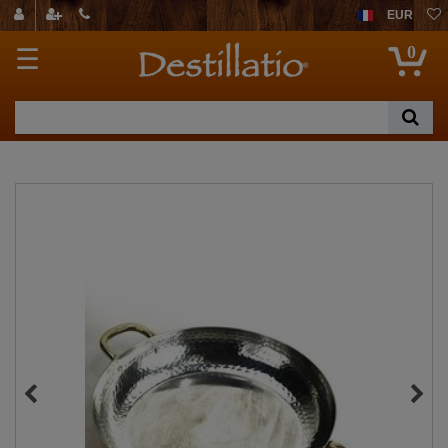
EUR
0
☰