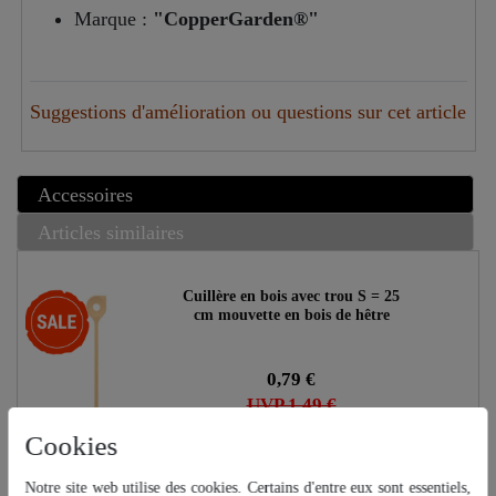
Marque :
"CopperGarden®"
Suggestions d'amélioration ou questions sur cet article
Accessoires
Articles similaires
Cuillère en bois avec trou S = 25
-47%
cm mouvette en bois de hêtre
0,79 €
UVP 1,49 €
Cookies
Notre site web utilise des cookies. Certains d'entre eux sont essentiels,