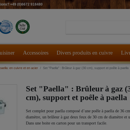
ions? +49 (0)6672 918480
uisiner
Accessoires
Divers produits en cuivre
Liv
aella: en cuivre et en acier
Set "Paella" : Brûleur à gaz (30 cm), support et poêle à paella
Set "Paella" : Brûleur à gaz (
cm), support et poêle à paella
Set complet pour paella composé d´une poêle à paella de 36 c
diamètre, un brûleur à gaz deux feux de 30 cm de diamètre et u
Dans une boite en carton pour un transport facile.