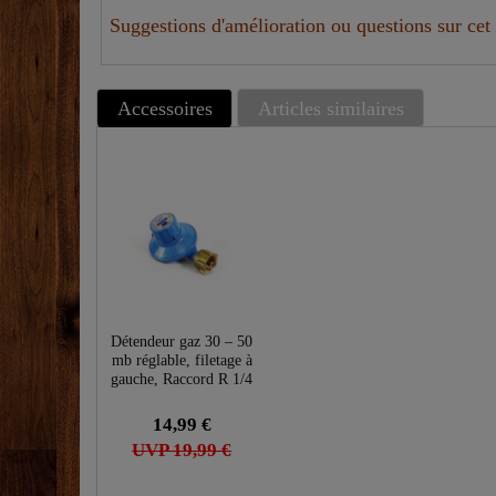
Suggestions d'amélioration ou questions sur cet 
Accessoires
Articles similaires
Détendeur gaz 30 – 50
mb réglable, filetage à
gauche, Raccord R 1/4
(Allemagne et
Autriche )
14,99 €
UVP 19,99 €