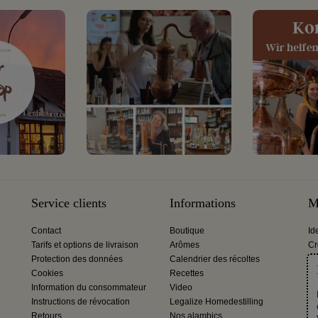
Service clients
Informations
M
Contact
Boutique
Id
Tarifs et options de livraison
Arômes
Cr
Protection des données
Calendrier des récoltes
Cookies
Recettes
Information du consommateur
Video
Instructions de révocation
Legalize Homedestilling
Retours
Nos alambics