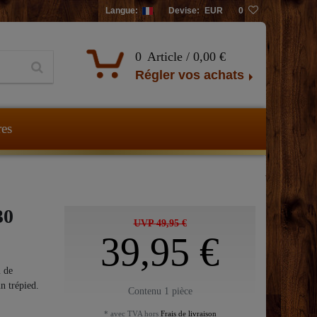
Langue:
Devise:
EUR
0
0
Article /
0,00 €
Régler vos achats
res
30
UVP 49,95 €
39,95 €
m de
n trépied.
Contenu
1
pièce
* avec TVA hors
Frais de livraison