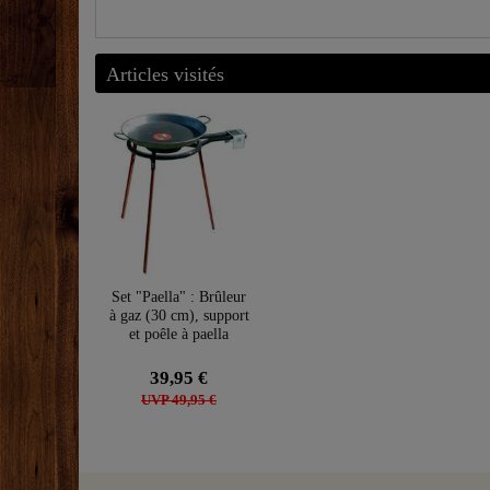
Articles visités
Set "Paella" : Brûleur
à gaz (30 cm), support
et poêle à paella
39,95 €
UVP 49,95 €