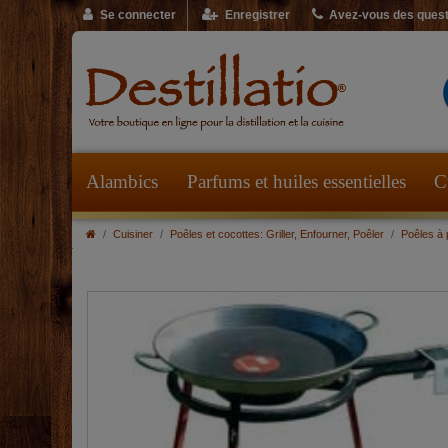
Se connecter
Enregistrer
Avez-vous des quest
Alambics
Parfums et huiles essentielles
C
Cuisiner
Poêles et cocottes: Griller, Enfourner, Poêler
Poêles à p