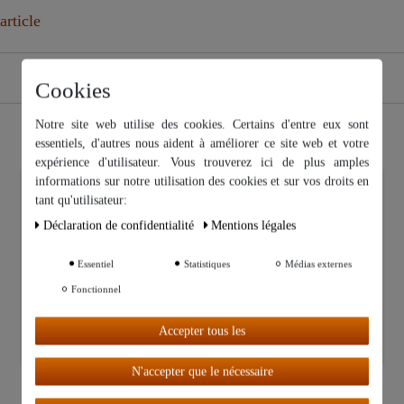
article
Cookies
Notre site web utilise des cookies. Certains d'entre eux sont
essentiels, d'autres nous aident à améliorer ce site web et votre
expérience d'utilisateur. Vous trouverez ici de plus amples
informations sur notre utilisation des cookies et sur vos droits en
Nous utilisons des cookies sur notre site Web. Certains d’entre eux
tant qu'utilisateur:
sont essentiels, tandis que d’autres nous aident à améliorer ce site
Web et votre expérience.
Déclaration de confidentialité
Mentions légales
Essentiel
Statistiques
Médias externes
Autres paramètres
Fonctionnel
Tout
Accepter tous les
accepter
N'accepter que le nécessaire