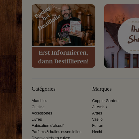
Catégories
Marques
Alambics
Copper Garden
Cuisine
Al-Ambik
Accessoires
Ardes
Livres
Vaello
Fabication d'alcool'
Ferrari
Parfums & huiles essentielles
Hecht
Divers objets en cuivre