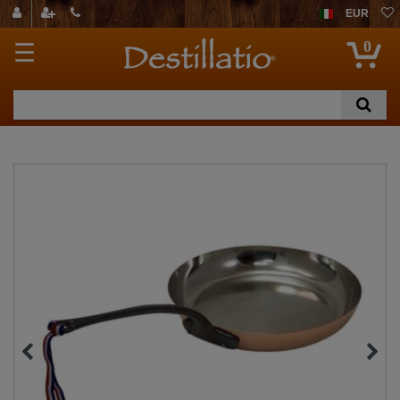
EUR
0
☰