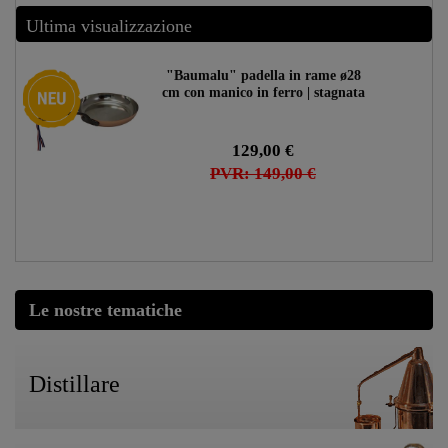
Ultima visualizzazione
"Baumalu" padella in rame ø28
Ceres::Template.storeSpecialNew
cm con manico in ferro | stagnata
129,00 €
PVR: 149,00 €
Le nostre tematiche
Distillare