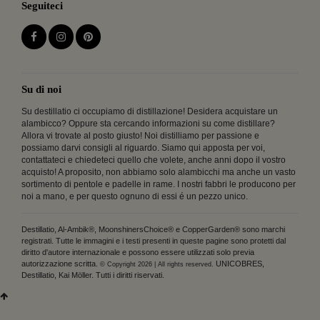
Seguiteci
Su di noi
Su destillatio ci occupiamo di distillazione! Desidera acquistare un
alambicco? Oppure sta cercando informazioni su come distillare?
Allora vi trovate al posto giusto! Noi distilliamo per passione e
possiamo darvi consigli al riguardo. Siamo qui apposta per voi,
contattateci e chiedeteci quello che volete, anche anni dopo il vostro
acquisto! A proposito, non abbiamo solo alambicchi ma anche un vasto
sortimento di pentole e padelle in rame. I nostri fabbri le producono per
noi a mano, e per questo ognuno di essi é un pezzo unico.
Destillatio, Al-Ambik®, MoonshinersChoice® e CopperGarden® sono marchi
registrati. Tutte le immagini e i testi presenti in queste pagine sono protetti dal
diritto d'autore internazionale e possono essere utilizzati solo previa
autorizzazione scritta.
UNICOBRES,
© Copyright 2026 | All rights reserved.
Destillatio, Kai Möller. Tutti i diritti riservati.