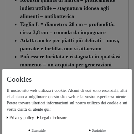
Robusta qualità di marca – praticamente
indistruttibile – stagnatura idonea agli
alimenti – antibatterica
Taglia L = diametro: 28 cm – profondità:
circa 3,8 cm – comoda da impugnare
Adatta anche per piatti più delicati – uova,
pancake e tortillas non si attaccano
Può essere lucidata e ristagnata in qualsiasi
momento = un acquisto per generazioni
Produzione UE nella manifattura francese
Cookies
Baumalu
Il nostro sito web utilizza i cookie. Alcuni di essi sono essenziali, altri
ci aiutano a migliorare questo sito web e la vostra esperienza utente.
La garanzia Destillatio:
Potete trovare ulteriori informazioni sul nostro utilizzo dei cookie e sui
vostri diritti di utente qui:
Indipendentemente dalla garanzia legale, Destillatio
Privacy policy
Legal disclosure
Ceres::Template.cookieBarHintText
offre una garanzia completa del rivenditore di due
anni su questo articolo. Cliccate
qui
per consultare la
Essenziale
Statistiche
Ceres::Template.cookieBarMoreSettings