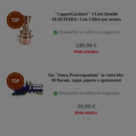
Ceres::Template.storeSpecialTop
"CopperGarden®" 3 Litri Destille
ALQUITARA | Con 3 filtri per aroma
Disponibile da subito in magazzino
349,00 €
PVR: 379,00 €
Ceres::Template.storeSpecialTop
Set "Senza Preoccupazioni" in vetro blu:
30 flaconi, tappi, pipette e spruzzatori
Disponibile da subito in magazzino
39,99 €
PVR: 49,95 €
30
Set