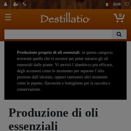
EUR
0
☰
Produzione propria di oli essenziali:
in questa categoria
troverete quello che vi occorre per poter estrarre gli oli
essenziali dalle piante. Vi servirá l´alambicco piú efficace,
degli accessori come lo strumento per separare l´olio
prezioso dall´idrolato, oppure tantissimi altri strumenti
come le pipette, flaconcini e bottigliette per la raccolta e
conservazione.
Produzione di oli
Inoltre vi proponiamo una gamma di miscele profumate
giá pronte di oli essenziali puri, cosí come apparecchi
essenziali
diffusori di profumo per creare la giusta atmosfera in casa
e in ufficio.