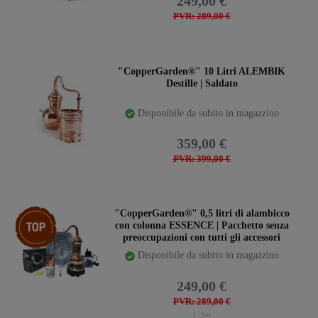
249,00 €
PVR: 289,00 €
"CopperGarden®" 10 Litri ALEMBIK
Destille | Saldato
Disponibile da subito in magazzino
359,00 €
PVR: 399,00 €
Ceres::Template.storeSpecialTop
"CopperGarden®" 0,5 litri di alambicco
con colonna ESSENCE | Pacchetto senza
preoccupazioni con tutti gli accessori
Disponibile da subito in magazzino
249,00 €
PVR: 289,00 €
1
Set