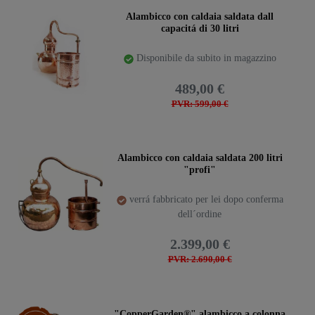
Alambicco con caldaia saldata dall
capacitá di 30 litri
Disponibile da subito in magazzino
489,00 €
PVR: 599,00 €
Alambicco con caldaia saldata 200 litri
"profi"
verrá fabbricato per lei dopo conferma
dell´ordine
2.399,00 €
PVR: 2.690,00 €
Ceres::Template.storeSpecialTop
"CopperGarden®" alambicco a colonna