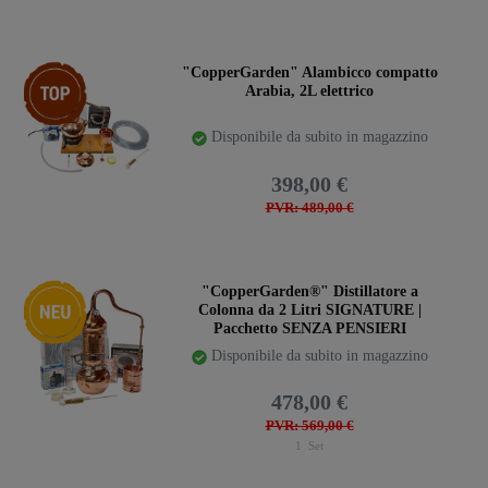
Ceres::Template.storeSpecialTop
"CopperGarden" Alambicco compatto
Arabia, 2L elettrico
Disponibile da subito in magazzino
398,00 €
PVR: 489,00 €
Ceres::Template.storeSpecialNew
"CopperGarden®" Distillatore a
Colonna da 2 Litri SIGNATURE |
Pacchetto SENZA PENSIERI
Disponibile da subito in magazzino
478,00 €
PVR: 569,00 €
1
Set