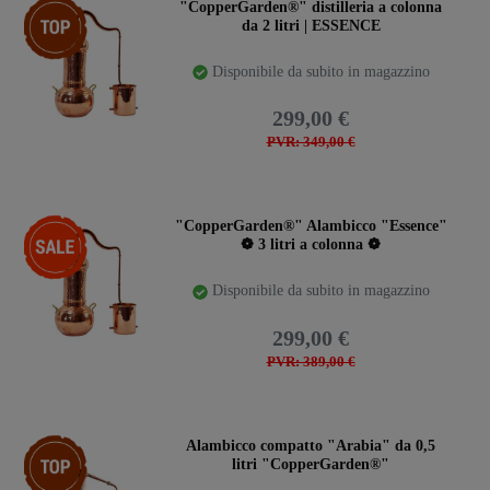
Ceres::Template.storeSpecialTop
"CopperGarden®" distilleria a colonna
da 2 litri | ESSENCE
Disponibile da subito in magazzino
299,00 €
PVR: 349,00 €
-23%
"CopperGarden®" Alambicco "Essence"
❁ 3 litri a colonna ❁
Disponibile da subito in magazzino
299,00 €
PVR: 389,00 €
Ceres::Template.storeSpecialTop
Alambicco compatto "Arabia" da 0,5
litri "CopperGarden®"