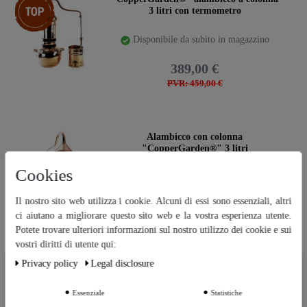
3 litri con termometro
Disponibile da subito in magazzino
389,00 €
PVR: 459,00 €
Alambicco con colonna
"CopperGarden®" 3 litri
Cookies
Disponibile da subito in magazzino
Il nostro sito web utilizza i cookie. Alcuni di essi sono essenziali, altri
359,00 €
ci aiutano a migliorare questo sito web e la vostra esperienza utente.
PVR: 399,00 €
Potete trovare ulteriori informazioni sul nostro utilizzo dei cookie e sui
vostri diritti di utente qui:
Privacy policy
Legal disclosure
Ceres::Template.cookieBarHintText
confezione
"CopperGarden®" alambicco a colonna
5 litri con termometro
Essenziale
Statistiche
Ceres::Template.cookieBarMoreSettings