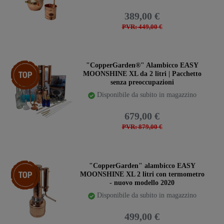
389,00 €
PVR: 449,00 €
Ceres::Template.storeSpecialTop
"CopperGarden®" Alambicco EASY
MOONSHINE XL da 2 litri | Pacchetto
senza preoccupazioni
Disponibile da subito in magazzino
679,00 €
PVR: 879,00 €
Ceres::Template.storeSpecialTop
"CopperGarden" alambicco EASY
MOONSHINE XL 2 litri con termometro
- nuovo modello 2020
Disponibile da subito in magazzino
499,00 €