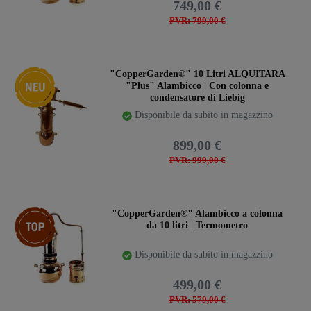
749,00 €
PVR: 799,00 €
Ceres::Template.storeSpecialNew
"CopperGarden®" 10 Litri ALQUITARA
"Plus" Alambicco | Con colonna e
condensatore di Liebig
Disponibile da subito in magazzino
899,00 €
PVR: 999,00 €
Ceres::Template.storeSpecialTop
"CopperGarden®" Alambicco a colonna
da 10 litri | Termometro
Disponibile da subito in magazzino
499,00 €
PVR: 579,00 €