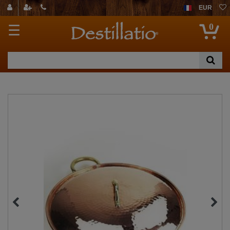
EUR
0
☰