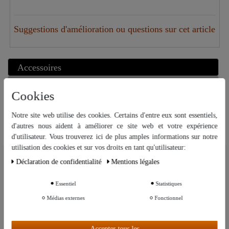
Suggestions d'amélioration ou questions sur cet article
Accessoires
Articles similaires
Cookies
Brûleur à gaz "Vaello" pour poêle
Notre site web utilise des cookies. Certains d'entre eux sont essentiels,
Article phare
à paella, (30 cm), un feu
d'autres nous aident à améliorer ce site web et votre expérience
d'utilisateur. Vous trouverez ici de plus amples informations sur notre
utilisation des cookies et sur vos droits en tant qu'utilisateur:
29,80 €
Nous utilisons des cookies sur notre site Web. Certains d’entre eux sont
Déclaration de confidentialité
Mentions légales
essentiels, tandis que d’autres nous aident à améliorer ce site Web et
votre expérience.
Essentiel
Statistiques
Autres paramètres
Médias externes
Fonctionnel
Notre univers thématique
Accepter tous les