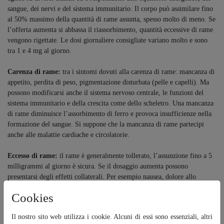
sangue, dei nervi e del sistema immunitario. Il corpo può assimilare fino
al 50% massimo della quantità di rame assunta, spesso molto di meno. Se
l’offerta aumenta si abbassa il riassorbimento, quantità eccessive di rame
vengono rigettate. Le dosi giornaliere consigliate variano molto e sono
tra 1 e 4 mg al giorno.
Carenza di rame:
tra i sintomi dovuti alla carenza di rame: mancanza di
appetito, perdita di peso, pigmentazione disturbata (pelle e capelli). Ma
possono modificarsi anche il sistema nervoso centrale, le funzioni del
sistema immunitario e della crescita come dello scheletro. Una mancanza
di rame diminuisce l’assorbimento di ferro e provoca insufficienze nella
formazione del sangue. Si suppone che la mancanza di rame partecipi
anche alle malattie cardiache e circolatorie.
Eccesso di rame:
il rame è generalmente tollerato, l’assunzione fino a 5
milligrammi al giorno è sicura. Se il dosaggio aumenta possono
presentarsi degli effetti collaterali. Per esempio nausea, dolore allo
stomaco, vomito e diarrea, che scompaiono non appena s’interrompe
Cookies
l’assunzione. Effetti dannosi del rame sono noti solo in caso di contatto
per ragioni professionali.
Il nostro sito web utilizza i cookie. Alcuni di essi sono essenziali, altri