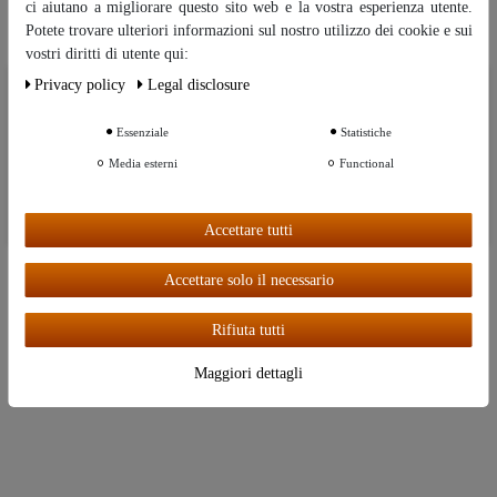
ci aiutano a migliorare questo sito web e la vostra esperienza utente.
Come in caso di mancanza di ferro si consiglia di cucinare in pentole di
Potete trovare ulteriori informazioni sul nostro utilizzo dei cookie e sui
acciaio, in caso di carenza di rame si consiglia di cucinare in pentole di
vostri diritti di utente qui:
rame per assicurare un’assunzione sufficiente, possibilmente in modo
naturale
Privacy policy
Legal disclosure
Ceres::Template.cookieBarHintText
Veloce pulizia del rame ...
Essenziale
Statistiche
Ceres::Template.cookieBarMoreSettings
Media esterni
Functional
Ceres::Template.cookieBarAcceptAll
Accettare tutti
Accettare solo il necessario
Rifiuta tutti
Maggiori dettagli