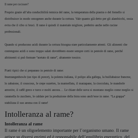
Il rame per cucinare?
Proprio grazie all’alta conducibilità termica del rame, la temperatura della piastra o del fornello si
distribuisce in modo omogeneo anche durante la cottura. Vale quanto già detto per gli alambicchi, ossia
evita che il cibo si bruci. Il rame è quindi il materiale migliore, preferito anche nelle cucine
professionali.
Quando si producono acidi durante la cottura bisogna stare particolarmente attenti. Gli alimenti che
contengono acidi o sono troppo salati dovrebbero essere sempre cotti in pentole di rame, perché
altrimenti si può formare “acetato di rame”, altamente tossico.
Piatti tipici che si preparano in pentole di rame:
feuerzangenbowle (un tipo di
ponce
), la polenta italiana, il polipo alla gallega, la buillabaisse francese,
lo zabaione, il couscous, le crepe suzettes, la marmellata, il marzapane, la cioccolata, le mandorle
arrostite, il caffè greco e turco e molti ancora.... Le chiare delle uova si montano meglio come meglio si
caramella lo zucchero, le caldaie per la produzione della birra sono anch’esse in rame. “La grappa”
stabilizza il suo aroma con il rame!
Intolleranza al rame?
Intolleranza al rame
Il rame è un oligoelemento importante per l’organismo umano. Il rame
agisce su diversi enzimi ed è responsabile dell’equilibrio energetico, del