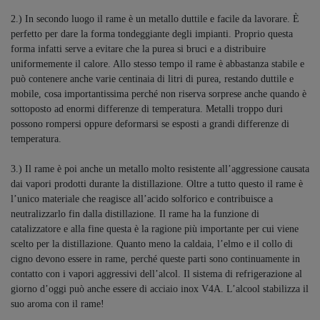
2.) In secondo luogo il rame è un metallo duttile e facile da lavorare. È
perfetto per dare la forma tondeggiante degli impianti. Proprio questa
forma infatti serve a evitare che la purea si bruci e a distribuire
uniformemente il calore. Allo stesso tempo il rame è abbastanza stabile e
può contenere anche varie centinaia di litri di purea, restando duttile e
mobile, cosa importantissima perché non riserva sorprese anche quando è
sottoposto ad enormi differenze di temperatura. Metalli troppo duri
possono rompersi oppure deformarsi se esposti a grandi differenze di
temperatura.
3.) Il rame è poi anche un metallo molto resistente all’aggressione causata
dai vapori prodotti durante la distillazione. Oltre a tutto questo il rame è
l’unico materiale che reagisce all’acido solforico e contribuisce a
neutralizzarlo fin dalla distillazione. Il rame ha la funzione di
catalizzatore e alla fine questa è la ragione più importante per cui viene
scelto per la distillazione. Quanto meno la caldaia, l’elmo e il collo di
cigno devono essere in rame, perché queste parti sono continuamente in
contatto con i vapori aggressivi dell’alcol. Il sistema di refrigerazione al
giorno d’oggi può anche essere di acciaio inox V4A. L’alcool stabilizza il
suo aroma con il rame!