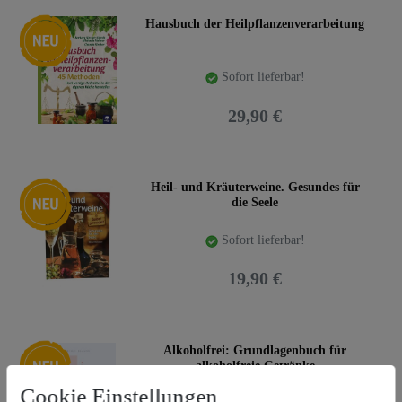
Neuheit
Hausbuch der Heilpflanzenverarbeitung
Sofort lieferbar!
29,90 €
Neuheit
Heil- und Kräuterweine. Gesundes für
die Seele
Sofort lieferbar!
19,90 €
Neuheit
Alkoholfrei: Grundlagenbuch für
alkoholfreie Getränke
Cookie Einstellungen