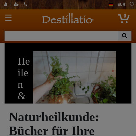
EUR
0
☰
He
ile
n
&
He
Naturheilkunde:
il
Bücher für Ihre
mittel