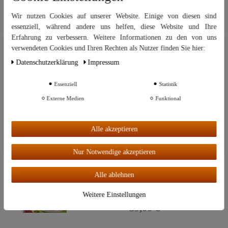
Sofort lieferbar!
Wir nutzen Cookies auf unserer Website. Einige von diesen sind
36,00 €
essenziell, während andere uns helfen, diese Website und Ihre
Erfahrung zu verbessern. Weitere Informationen zu den von uns
Wir nutzen Cookies auf unserer Website. Einige von diesen sind
verwendeten Cookies und Ihren Rechten als Nutzer finden Sie hier:
essenziell, während andere uns helfen, diese Website und Ihre Erfahrung
Daten­schutz­erklärung
Impressum
Neuheit
Minze, Salbei, Rose. Rezepte mit
zu verbessern. Weitere Informationen zu den von uns verwendeten
Kräutern und Blüten
Cookies und Ihren Rechten als Nutzer finden Sie in unserer
Daten­schutz­
erklärung
und unserem
Impressum
.
Essenziell
Statistik
Sofort lieferbar!
Externe Medien
Funktional
Weitere Einstellungen
20,00 €
Alle akzeptieren
Alle akzeptieren
Nur Notwendige akzeptieren
Top-Artikel
Himmlische Düfte: Das grosse Buch der
Aromatherapie
Alle ablehnen
Sofort lieferbar!
Weitere Einstellungen
39,00 €