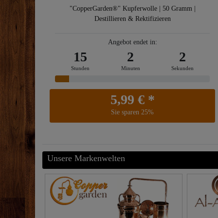
"CopperGarden®" Kupferwolle | 50 Gramm |
Destillieren & Rektifizieren
Angebot endet in:
15
2
0
Stunden
Minuten
Sekunden
5,99 € *
Sie sparen 25%
Unsere Markenwelten