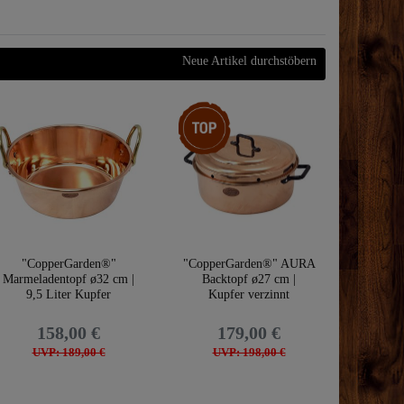
Neue Artikel durchstöbern
Top-Artikel
"CopperGarden®"
"CopperGarden®" AURA
Marmeladentopf ø32 cm |
Backtopf ø27 cm |
9,5 Liter Kupfer
Kupfer verzinnt
158,00 €
179,00 €
UVP: 189,00 €
UVP: 198,00 €