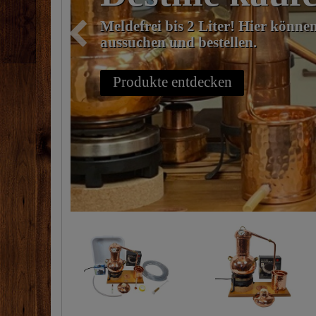
machen?
Zurück
Destillen und Zubehör zur Herste
und Hydrolaten für Privat und G
Destillen ansehen