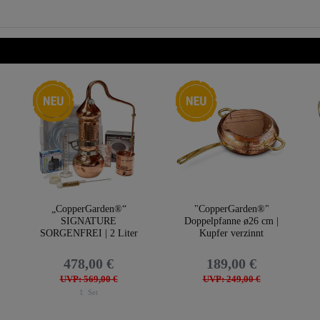
Neuheit
Neuheit
„CopperGarden®“
"CopperGarden®"
SIGNATURE
Doppelpfanne ø26 cm |
SORGENFREI | 2 Liter
Kupfer verzinnt
Kolonnenbrennerei
478,00 €
189,00 €
UVP: 569,00 €
UVP: 249,00 €
1
Set