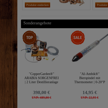
Produkte entdecken
Produkte
Sonderangebote
Top-Artikel
-35%
"CopperGarden®"
"Al-Ambik®"
ARABIA SORGENFREI
Bierspindel mit
| 2 Liter Destillieranlage
Thermometer | 0-20°P
398,00 €
14,95 €
UVP: 489,00 €
UVP: 22,95 €