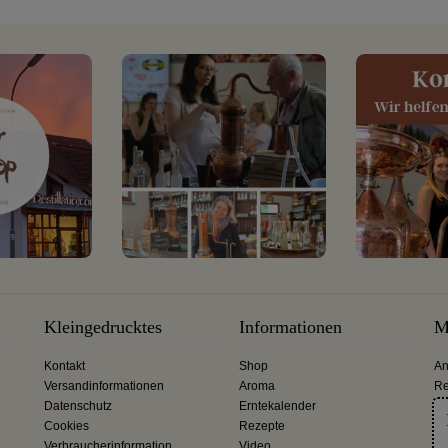
Kleingedrucktes
Informationen
M
Kontakt
Shop
An
Versandinformationen
Aroma
Re
Datenschutz
Erntekalender
Cookies
Rezepte
Verbraucherinformation
Video