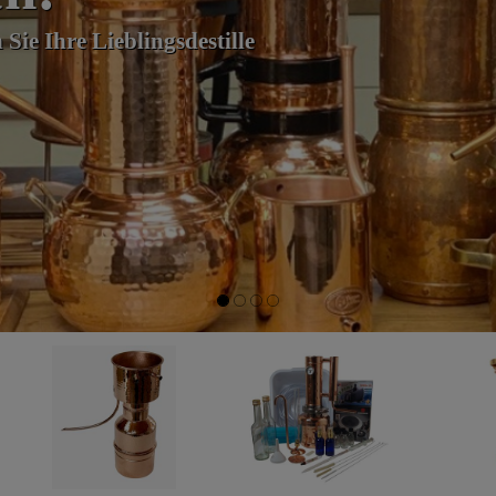
llung von ätherischen Ölen
ewerbe.