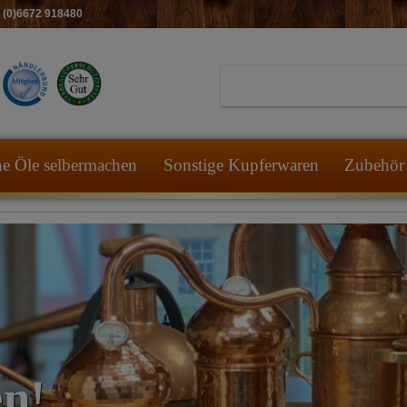
49 (0)6672 918480
he Öle selbermachen
Sonstige Kupferwaren
Zubehör 
le &
lber