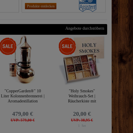
Produkte entdecken
Angebote durchstöbern
-17%
-49%
"CopperGarden®" 10
"Holy Smokes"
Liter Kolonnenbrennerei |
Weihrauch-Set |
Aromadestillation
Räucherkiste mit
Kupferlöffel
479,00 €
20,00 €
UVP: 579,00 €
UVP: 38,95 €
1
Set