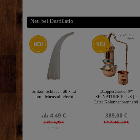
Neu bei Destillatio
Neuheit
Neuheit
Silikon Schlauch ø8 x 12
„CopperGarden®“
mm | lebensmittelecht
SIGNATURE PLUS | 2
Liter Kolonnenbrennerei
ab 4,49 €
389,00 €
UVP: 6,95 €
UVP: 449,00 €
1
Meter