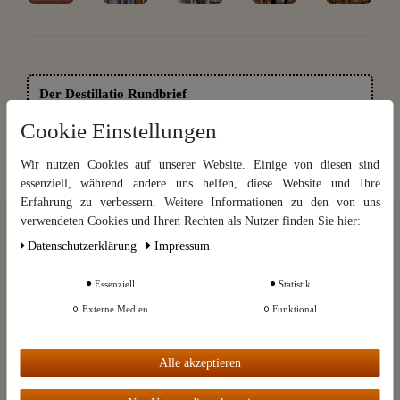
Der Destillatio Rundbrief
Exklusive Informationen, monatlich frisch aus Kai Möllers
Cookie Einstellungen
Kupferküche. Brennen | Braten | Brauen | Brodeln. Mit einem Klick
wieder abbestellbar.
Wir nutzen Cookies auf unserer Website. Einige von diesen sind
essenziell, während andere uns helfen, diese Website und Ihre
Hier gratis anmelden
Erfahrung zu verbessern. Weitere Informationen zu den von uns
Wir nutzen Cookies auf unserer Website. Einige von diesen sind
verwendeten Cookies und Ihren Rechten als Nutzer finden Sie hier:
essenziell, während andere uns helfen, diese Website und Ihre Erfahrung
Kategorien
Daten­schutz­erklärung
Impressum
zu verbessern. Weitere Informationen zu den von uns verwendeten
Cookies und Ihren Rechten als Nutzer finden Sie in unserer
Daten­schutz­
Marken
erklärung
und unserem
Impressum
.
Essenziell
Statistik
Kleingedrucktes
Externe Medien
Funktional
Weitere Einstellungen
Informationen
Alle akzeptieren
Mein Konto
Alle akzeptieren